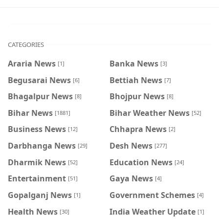
CATEGORIES
Araria News
Banka News
[1]
[3]
Begusarai News
Bettiah News
[6]
[7]
Bhagalpur News
Bhojpur News
[8]
[8]
Bihar News
Bihar Weather News
[1881]
[52]
Business News
Chhapra News
[12]
[2]
Darbhanga News
Desh News
[29]
[277]
Dharmik News
Education News
[52]
[24]
Entertainment
Gaya News
[51]
[4]
Gopalganj News
Government Schemes
[1]
[4]
Health News
India Weather Update
[30]
[1]