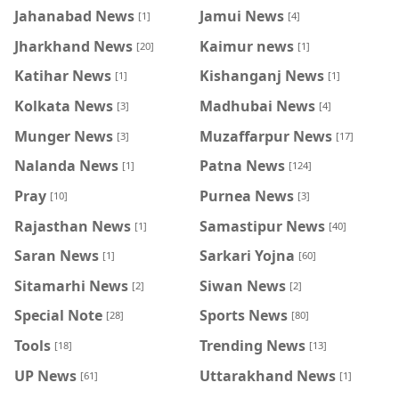
Jahanabad News
Jamui News
[1]
[4]
Jharkhand News
Kaimur news
[20]
[1]
Katihar News
Kishanganj News
[1]
[1]
Kolkata News
Madhubai News
[3]
[4]
Munger News
Muzaffarpur News
[3]
[17]
Nalanda News
Patna News
[1]
[124]
Pray
Purnea News
[10]
[3]
Rajasthan News
Samastipur News
[1]
[40]
Saran News
Sarkari Yojna
[1]
[60]
Sitamarhi News
Siwan News
[2]
[2]
Special Note
Sports News
[28]
[80]
Tools
Trending News
[18]
[13]
UP News
Uttarakhand News
[61]
[1]