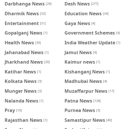
Darbhanga News
Desh News
[29]
[277]
Dharmik News
Education News
[52]
[24]
Entertainment
Gaya News
[51]
[4]
Gopalganj News
Government Schemes
[1]
[4]
Health News
India Weather Update
[30]
[1]
Jahanabad News
Jamui News
[1]
[4]
Jharkhand News
Kaimur news
[20]
[1]
Katihar News
Kishanganj News
[1]
[1]
Kolkata News
Madhubai News
[3]
[4]
Munger News
Muzaffarpur News
[3]
[17]
Nalanda News
Patna News
[1]
[128]
Pray
Purnea News
[10]
[3]
Rajasthan News
Samastipur News
[1]
[40]