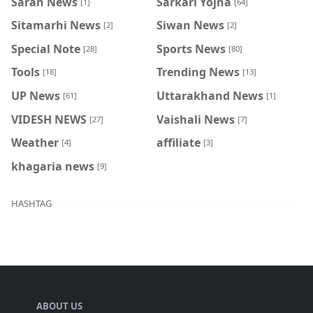
Saran News
Sarkari Yojna
[1]
[64]
Sitamarhi News
Siwan News
[2]
[2]
Special Note
Sports News
[28]
[80]
Tools
Trending News
[18]
[13]
UP News
Uttarakhand News
[61]
[1]
VIDESH NEWS
Vaishali News
[27]
[7]
Weather
affiliate
[4]
[3]
khagaria news
[9]
HASHTAG
ABOUT US