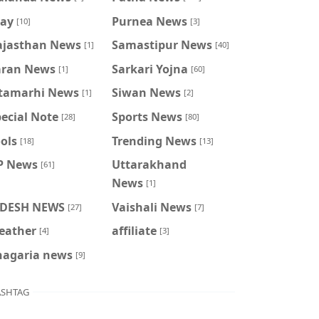
ray
Purnea News
[10]
[3]
ajasthan News
Samastipur News
[1]
[40]
aran News
Sarkari Yojna
[1]
[60]
itamarhi News
Siwan News
[1]
[2]
ecial Note
Sports News
[28]
[80]
ols
Trending News
[18]
[13]
P News
Uttarakhand
[61]
News
[1]
IDESH NEWS
Vaishali News
[27]
[7]
eather
affiliate
[4]
[3]
hagaria news
[9]
SHTAG