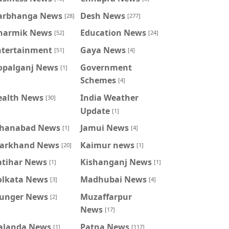
arbhanga News
Desh News
[28]
[277]
harmik News
Education News
[52]
[24]
ntertainment
Gaya News
[51]
[4]
opalganj News
Government
[1]
Schemes
[4]
ealth News
India Weather
[30]
Update
[1]
ahanabad News
Jamui News
[1]
[4]
harkhand News
Kaimur news
[20]
[1]
atihar News
Kishanganj News
[1]
[1]
olkata News
Madhubai News
[3]
[4]
unger News
Muzaffarpur
[2]
News
[17]
alanda News
Patna News
[1]
[117]