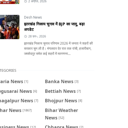
2 अप्रैल, 2026
Desh News
झारखंड निकाय चुनाव में BJP का जादू, बड़ा
अपडेट
28 फ़र॰, 2026
झारखंड निकाय चुनाव परिणाम 2026 में जनता ने शहरों की
सरकार चुन ली है। मंगलवार देर रात तक रांची, हजारीबाग,
जमशेदपुर समेत कई शहरों में मतगणना...
TEGORIES
raria News
Banka News
[1]
[3]
egusarai News
Bettiah News
[6]
[7]
hagalpur News
Bhojpur News
[7]
[8]
ihar News
Bihar Weather
[1867]
News
[52]
usiness News
Chhapra News
[12]
[2]