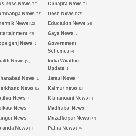
usiness News
Chhapra News
[12]
[2]
arbhanga News
Desh News
[27]
[277]
harmik News
Education News
[52]
[24]
tertainment
Gaya News
[49]
[3]
opalganj News
Government
[1]
Schemes
[4]
ealth News
India Weather
[30]
Update
[1]
ahanabad News
Jamui News
[1]
[4]
harkhand News
Kaimur news
[19]
[1]
tihar News
Kishanganj News
[1]
[1]
olkata News
Madhubai News
[3]
[3]
unger News
Muzaffarpur News
[2]
[17]
alanda News
Patna News
[1]
[107]