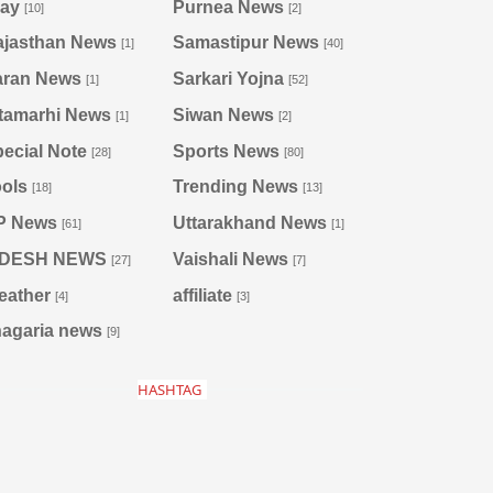
ray
Purnea News
[10]
[2]
ajasthan News
Samastipur News
[1]
[40]
aran News
Sarkari Yojna
[1]
[52]
tamarhi News
Siwan News
[1]
[2]
ecial Note
Sports News
[28]
[80]
ols
Trending News
[18]
[13]
P News
Uttarakhand News
[61]
[1]
IDESH NEWS
Vaishali News
[27]
[7]
eather
affiliate
[4]
[3]
agaria news
[9]
HASHTAG