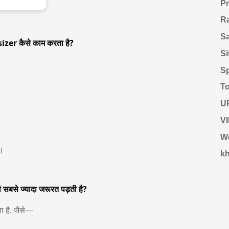
P
R
S
zer कैसे काम करता है?
Si
Sp
To
U
V
W
ं।
kh
ी सबसे ज्यादा जरूरत पड़ती है?
ा है, जैसे—