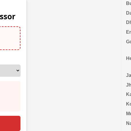
B
D
ssor
D
En
G
H
J
J
Ka
K
M
N