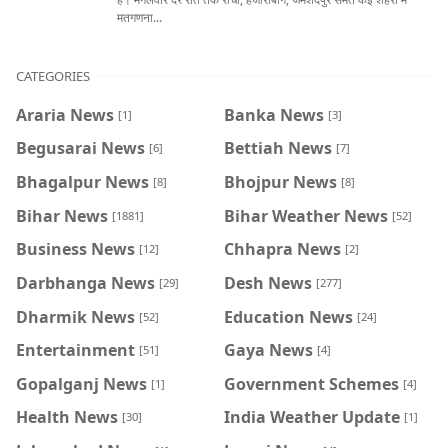
मतगणना...
CATEGORIES
Araria News
Banka News
[1]
[3]
Begusarai News
Bettiah News
[6]
[7]
Bhagalpur News
Bhojpur News
[8]
[8]
Bihar News
Bihar Weather News
[1881]
[52]
Business News
Chhapra News
[12]
[2]
Darbhanga News
Desh News
[29]
[277]
Dharmik News
Education News
[52]
[24]
Entertainment
Gaya News
[51]
[4]
Gopalganj News
Government Schemes
[1]
[4]
Health News
India Weather Update
[30]
[1]