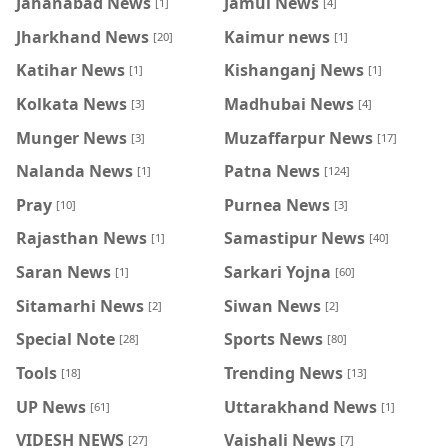
Jahanabad News
Jamui News
[1]
[4]
Jharkhand News
Kaimur news
[20]
[1]
Katihar News
Kishanganj News
[1]
[1]
Kolkata News
Madhubai News
[3]
[4]
Munger News
Muzaffarpur News
[3]
[17]
Nalanda News
Patna News
[1]
[124]
Pray
Purnea News
[10]
[3]
Rajasthan News
Samastipur News
[1]
[40]
Saran News
Sarkari Yojna
[1]
[60]
Sitamarhi News
Siwan News
[2]
[2]
Special Note
Sports News
[28]
[80]
Tools
Trending News
[18]
[13]
UP News
Uttarakhand News
[61]
[1]
VIDESH NEWS
Vaishali News
[27]
[7]