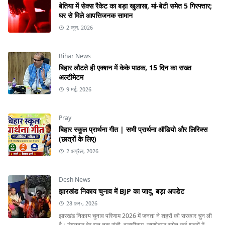
बेतिया में सेक्स रैकेट का बड़ा खुलासा, मां-बेटी समेत 5 गिरफ्तार;
घर से मिले आपत्तिजनक सामान
2 जून, 2026
Bihar News
बिहार लौटते ही एक्शन में केके पाठक, 15 दिन का सख्त
अल्टीमेटम
9 मई, 2026
Pray
बिहार स्कूल प्रार्थना गीत | सभी प्रार्थना ऑडियो और लिरिक्स
(छात्रों के लिए)
2 अप्रैल, 2026
Desh News
झारखंड निकाय चुनाव में BJP का जादू, बड़ा अपडेट
28 फ़र॰, 2026
झारखंड निकाय चुनाव परिणाम 2026 में जनता ने शहरों की सरकार चुन ली
है। मंगलवार देर रात तक रांची, हजारीबाग, जमशेदपुर समेत कई शहरों में