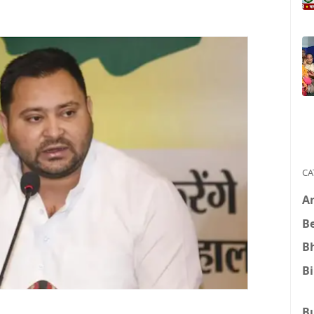
CA
A
B
B
B
B