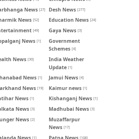
arbhanga News
Desh News
[27]
[277]
harmik News
Education News
[52]
[24]
ntertainment
Gaya News
[49]
[3]
opalganj News
Government
[1]
Schemes
[4]
ealth News
India Weather
[30]
Update
[1]
ahanabad News
Jamui News
[1]
[4]
harkhand News
Kaimur news
[19]
[1]
atihar News
Kishanganj News
[1]
[1]
olkata News
Madhubai News
[3]
[3]
unger News
Muzaffarpur
[2]
News
[17]
alanda News
Patna News
[1]
[108]