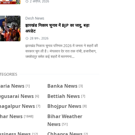
2 अप्रैल, 2026
Desh News
झारखंड निकाय चुनाव में BJP का जादू, बड़ा
अपडेट
28 फ़र॰, 2026
झारखंड निकाय चुनाव परिणाम 2026 में जनता ने शहरों की
सरकार चुन ली है। मंगलवार देर रात तक रांची, हजारीबाग,
जमशेदपुर समेत कई शहरों में मतगणना...
TEGORIES
raria News
Banka News
[1]
[3]
egusarai News
Bettiah News
[6]
[7]
hagalpur News
Bhojpur News
[7]
[8]
ihar News
Bihar Weather
[1848]
News
[51]
usiness News
Chhapra News
[12]
[2]