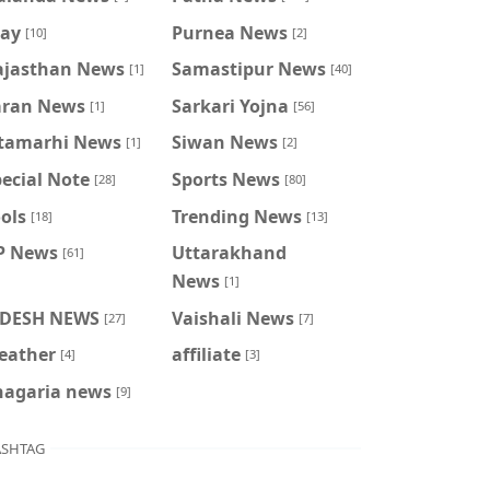
ray
Purnea News
[10]
[2]
ajasthan News
Samastipur News
[1]
[40]
aran News
Sarkari Yojna
[1]
[56]
itamarhi News
Siwan News
[1]
[2]
ecial Note
Sports News
[28]
[80]
ols
Trending News
[18]
[13]
P News
Uttarakhand
[61]
News
[1]
IDESH NEWS
Vaishali News
[27]
[7]
eather
affiliate
[4]
[3]
hagaria news
[9]
SHTAG