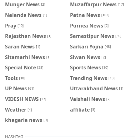
Munger News
Muzaffarpur News
[2]
[17]
Nalanda News
Patna News
[1]
[102]
Pray
Purnea News
[10]
[2]
Rajasthan News
Samastipur News
[1]
[39]
Saran News
Sarkari Yojna
[1]
[48]
Sitamarhi News
Siwan News
[1]
[2]
Special Note
Sports News
[28]
[80]
Tools
Trending News
[18]
[13]
UP News
Uttarakhand News
[61]
[1]
VIDESH NEWS
Vaishali News
[27]
[7]
Weather
affiliate
[4]
[3]
khagaria news
[9]
HASHTAG