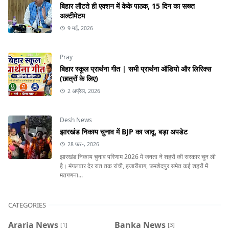
बिहार लौटते ही एक्शन में केके पाठक, 15 दिन का सख्त
अल्टीमेटम
9 मई, 2026
Pray
बिहार स्कूल प्रार्थना गीत | सभी प्रार्थना ऑडियो और लिरिक्स
(छात्रों के लिए)
2 अप्रैल, 2026
Desh News
झारखंड निकाय चुनाव में BJP का जादू, बड़ा अपडेट
28 फ़र॰, 2026
झारखंड निकाय चुनाव परिणाम 2026 में जनता ने शहरों की सरकार चुन ली
है। मंगलवार देर रात तक रांची, हजारीबाग, जमशेदपुर समेत कई शहरों में
मतगणना...
CATEGORIES
Araria News
Banka News
[1]
[3]