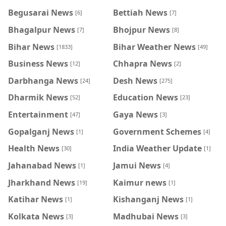
Begusarai News
Bettiah News
[6]
[7]
Bhagalpur News
Bhojpur News
[7]
[8]
Bihar News
Bihar Weather News
[1833]
[49]
Business News
Chhapra News
[12]
[2]
Darbhanga News
Desh News
[24]
[275]
Dharmik News
Education News
[52]
[23]
Entertainment
Gaya News
[47]
[3]
Gopalganj News
Government Schemes
[1]
[4]
Health News
India Weather Update
[30]
[1]
Jahanabad News
Jamui News
[1]
[4]
Jharkhand News
Kaimur news
[19]
[1]
Katihar News
Kishanganj News
[1]
[1]
Kolkata News
Madhubai News
[3]
[3]