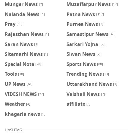
Munger News
Muzaffarpur News
[2]
[17]
Nalanda News
Patna News
[1]
[117]
Pray
Purnea News
[10]
[3]
Rajasthan News
Samastipur News
[1]
[40]
Saran News
Sarkari Yojna
[1]
[56]
Sitamarhi News
Siwan News
[1]
[2]
Special Note
Sports News
[28]
[80]
Tools
Trending News
[18]
[13]
UP News
Uttarakhand News
[61]
[1]
VIDESH NEWS
Vaishali News
[27]
[7]
Weather
affiliate
[4]
[3]
khagaria news
[9]
HASHTAG