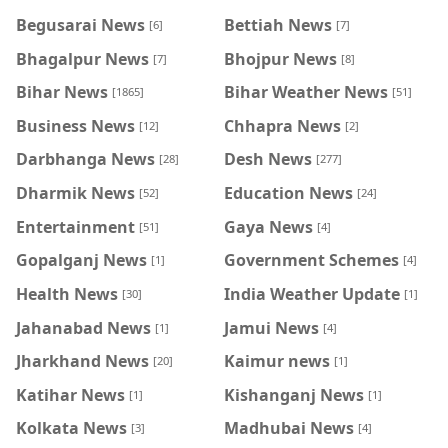
Begusarai News
Bettiah News
[6]
[7]
Bhagalpur News
Bhojpur News
[7]
[8]
Bihar News
Bihar Weather News
[1865]
[51]
Business News
Chhapra News
[12]
[2]
Darbhanga News
Desh News
[28]
[277]
Dharmik News
Education News
[52]
[24]
Entertainment
Gaya News
[51]
[4]
Gopalganj News
Government Schemes
[1]
[4]
Health News
India Weather Update
[30]
[1]
Jahanabad News
Jamui News
[1]
[4]
Jharkhand News
Kaimur news
[20]
[1]
Katihar News
Kishanganj News
[1]
[1]
Kolkata News
Madhubai News
[3]
[4]