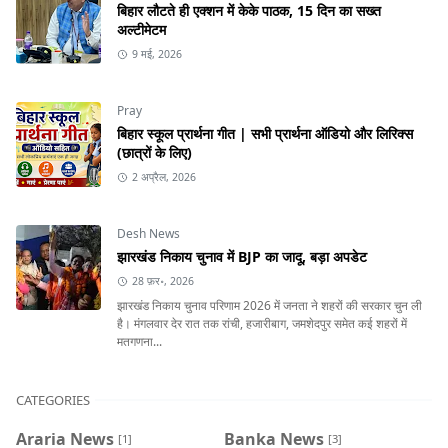
बिहार लौटते ही एक्शन में केके पाठक, 15 दिन का सख्त
अल्टीमेटम
9 मई, 2026
Pray
बिहार स्कूल प्रार्थना गीत | सभी प्रार्थना ऑडियो और लिरिक्स
(छात्रों के लिए)
2 अप्रैल, 2026
Desh News
झारखंड निकाय चुनाव में BJP का जादू, बड़ा अपडेट
28 फ़र॰, 2026
झारखंड निकाय चुनाव परिणाम 2026 में जनता ने शहरों की सरकार चुन ली
है। मंगलवार देर रात तक रांची, हजारीबाग, जमशेदपुर समेत कई शहरों में
मतगणना...
CATEGORIES
Araria News
Banka News
[1]
[3]