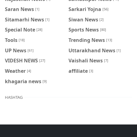
Saran News
Sarkari Yojna
[1]
[56]
Sitamarhi News
Siwan News
[1]
[2]
Special Note
Sports News
[28]
[80]
Tools
Trending News
[18]
[13]
UP News
Uttarakhand News
[61]
[1]
VIDESH NEWS
Vaishali News
[27]
[7]
Weather
affiliate
[4]
[3]
khagaria news
[9]
HASHTAG