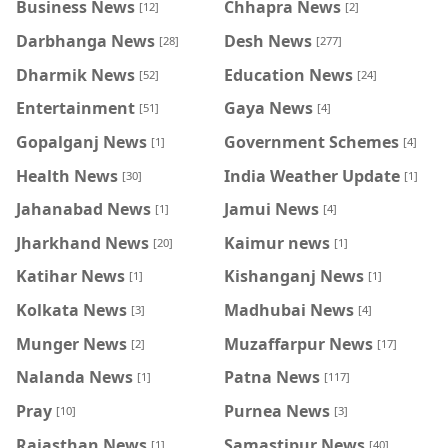
Business News
Chhapra News
[12]
[2]
Darbhanga News
Desh News
[28]
[277]
Dharmik News
Education News
[52]
[24]
Entertainment
Gaya News
[51]
[4]
Gopalganj News
Government Schemes
[1]
[4]
Health News
India Weather Update
[30]
[1]
Jahanabad News
Jamui News
[1]
[4]
Jharkhand News
Kaimur news
[20]
[1]
Katihar News
Kishanganj News
[1]
[1]
Kolkata News
Madhubai News
[3]
[4]
Munger News
Muzaffarpur News
[2]
[17]
Nalanda News
Patna News
[1]
[117]
Pray
Purnea News
[10]
[3]
Rajasthan News
Samastipur News
[1]
[40]