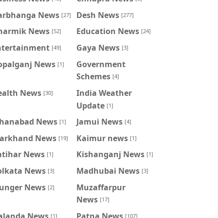
arbhanga News
Desh News
[27]
[277]
harmik News
Education News
[52]
[24]
ntertainment
Gaya News
[49]
[3]
opalganj News
Government
[1]
Schemes
[4]
ealth News
India Weather
[30]
Update
[1]
ahanabad News
Jamui News
[1]
[4]
harkhand News
Kaimur news
[19]
[1]
atihar News
Kishanganj News
[1]
[1]
olkata News
Madhubai News
[3]
[3]
unger News
Muzaffarpur
[2]
News
[17]
alanda News
Patna News
[1]
[107]