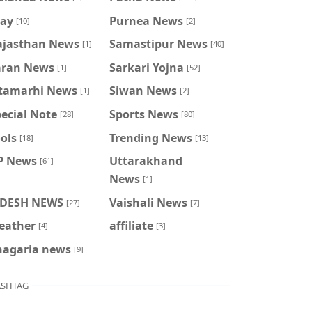
ray
Purnea News
[10]
[2]
ajasthan News
Samastipur News
[1]
[40]
aran News
Sarkari Yojna
[1]
[52]
itamarhi News
Siwan News
[1]
[2]
ecial Note
Sports News
[28]
[80]
ols
Trending News
[18]
[13]
P News
Uttarakhand
[61]
News
[1]
IDESH NEWS
Vaishali News
[27]
[7]
eather
affiliate
[4]
[3]
hagaria news
[9]
SHTAG