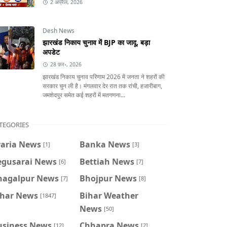
2 अप्रैल, 2026
Desh News
झारखंड निकाय चुनाव में BJP का जादू, बड़ा
अपडेट
28 फ़र॰, 2026
झारखंड निकाय चुनाव परिणाम 2026 में जनता ने शहरों की
सरकार चुन ली है। मंगलवार देर रात तक रांची, हजारीबाग,
जमशेदपुर समेत कई शहरों में मतगणना...
TEGORIES
raria News
Banka News
[1]
[3]
egusarai News
Bettiah News
[6]
[7]
hagalpur News
Bhojpur News
[7]
[8]
ihar News
Bihar Weather
[1847]
News
[50]
usiness News
Chhapra News
[12]
[2]