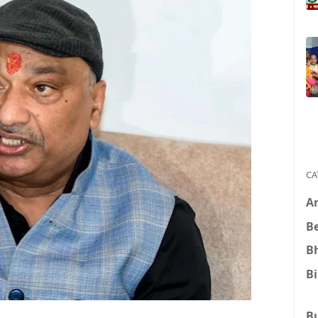
CA
A
B
B
B
B