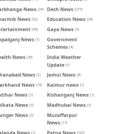
arbhanga News
Desh News
[24]
[277]
harmik News
Education News
[52]
[24]
ntertainment
Gaya News
[49]
[3]
opalganj News
Government
[1]
Schemes
[4]
ealth News
India Weather
[30]
Update
[1]
ahanabad News
Jamui News
[1]
[4]
harkhand News
Kaimur news
[19]
[1]
atihar News
Kishanganj News
[1]
[1]
olkata News
Madhubai News
[3]
[3]
unger News
Muzaffarpur
[2]
News
[17]
alanda News
Patna News
[1]
[107]