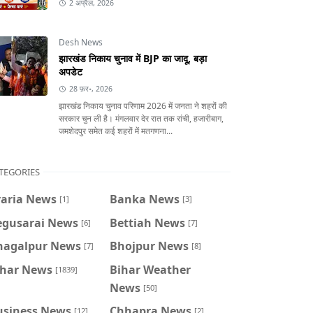
2 अप्रैल, 2026
Desh News
झारखंड निकाय चुनाव में BJP का जादू, बड़ा
अपडेट
28 फ़र॰, 2026
झारखंड निकाय चुनाव परिणाम 2026 में जनता ने शहरों की
सरकार चुन ली है। मंगलवार देर रात तक रांची, हजारीबाग,
जमशेदपुर समेत कई शहरों में मतगणना...
TEGORIES
raria News
Banka News
[1]
[3]
egusarai News
Bettiah News
[6]
[7]
hagalpur News
Bhojpur News
[7]
[8]
ihar News
Bihar Weather
[1839]
News
[50]
usiness News
Chhapra News
[12]
[2]