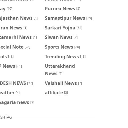
ray
Purnea News
[10]
[2]
ajasthan News
Samastipur News
[1]
[39]
aran News
Sarkari Yojna
[1]
[52]
itamarhi News
Siwan News
[1]
[2]
ecial Note
Sports News
[28]
[80]
ols
Trending News
[18]
[13]
P News
Uttarakhand
[61]
News
[1]
IDESH NEWS
Vaishali News
[27]
[7]
eather
affiliate
[4]
[3]
hagaria news
[9]
SHTAG