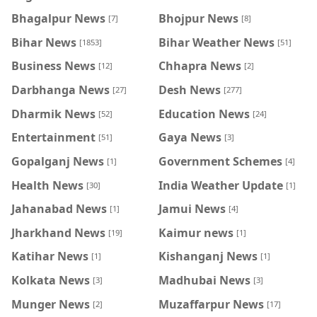
Bhagalpur News
Bhojpur News
[7]
[8]
Bihar News
Bihar Weather News
[1853]
[51]
Business News
Chhapra News
[12]
[2]
Darbhanga News
Desh News
[27]
[277]
Dharmik News
Education News
[52]
[24]
Entertainment
Gaya News
[51]
[3]
Gopalganj News
Government Schemes
[1]
[4]
Health News
India Weather Update
[30]
[1]
Jahanabad News
Jamui News
[1]
[4]
Jharkhand News
Kaimur news
[19]
[1]
Katihar News
Kishanganj News
[1]
[1]
Kolkata News
Madhubai News
[3]
[3]
Munger News
Muzaffarpur News
[2]
[17]