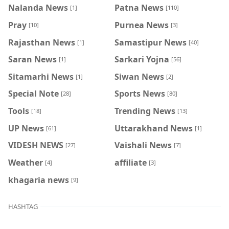
Nalanda News
Patna News
[1]
[110]
Pray
Purnea News
[10]
[3]
Rajasthan News
Samastipur News
[1]
[40]
Saran News
Sarkari Yojna
[1]
[56]
Sitamarhi News
Siwan News
[1]
[2]
Special Note
Sports News
[28]
[80]
Tools
Trending News
[18]
[13]
UP News
Uttarakhand News
[61]
[1]
VIDESH NEWS
Vaishali News
[27]
[7]
Weather
affiliate
[4]
[3]
khagaria news
[9]
HASHTAG