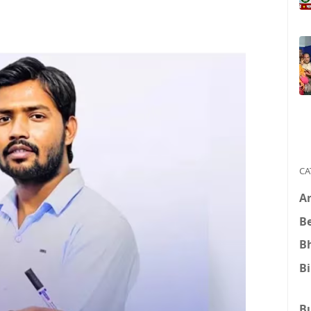
CA
A
B
B
B
B