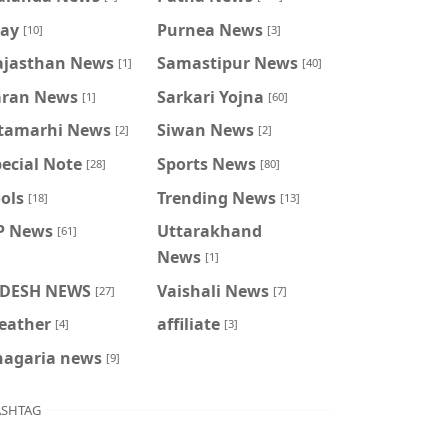
ray
Purnea News
[10]
[3]
ajasthan News
Samastipur News
[1]
[40]
aran News
Sarkari Yojna
[1]
[60]
itamarhi News
Siwan News
[2]
[2]
ecial Note
Sports News
[28]
[80]
ols
Trending News
[18]
[13]
P News
Uttarakhand
[61]
News
[1]
IDESH NEWS
Vaishali News
[27]
[7]
eather
affiliate
[4]
[3]
hagaria news
[9]
SHTAG