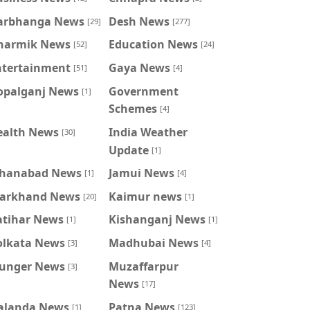
arbhanga News
Desh News
[29]
[277]
harmik News
Education News
[52]
[24]
ntertainment
Gaya News
[51]
[4]
opalganj News
Government
[1]
Schemes
[4]
ealth News
India Weather
[30]
Update
[1]
ahanabad News
Jamui News
[1]
[4]
harkhand News
Kaimur news
[20]
[1]
atihar News
Kishanganj News
[1]
[1]
olkata News
Madhubai News
[3]
[4]
unger News
Muzaffarpur
[3]
News
[17]
alanda News
Patna News
[1]
[123]