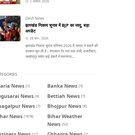
2 अप्रैल, 2026
Desh News
झारखंड निकाय चुनाव में BJP का जादू, बड़ा
अपडेट
28 फ़र॰, 2026
झारखंड निकाय चुनाव परिणाम 2026 में जनता ने शहरों की
सरकार चुन ली है। मंगलवार देर रात तक रांची, हजारीबाग,
जमशेदपुर समेत कई शहरों में मतगणना...
TEGORIES
raria News
Banka News
[1]
[3]
egusarai News
Bettiah News
[6]
[7]
hagalpur News
Bhojpur News
[7]
[8]
ihar News
Bihar Weather
[1878]
News
[52]
usiness News
Chhapra News
[12]
[2]