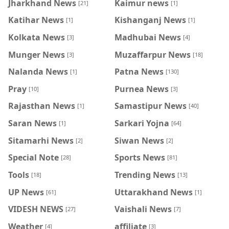
Jharkhand News
Kaimur news
[21]
[1]
Katihar News
Kishanganj News
[1]
[1]
Kolkata News
Madhubai News
[3]
[4]
Munger News
Muzaffarpur News
[3]
[18]
Nalanda News
Patna News
[1]
[130]
Pray
Purnea News
[10]
[3]
Rajasthan News
Samastipur News
[1]
[40]
Saran News
Sarkari Yojna
[1]
[64]
Sitamarhi News
Siwan News
[2]
[2]
Special Note
Sports News
[28]
[81]
Tools
Trending News
[18]
[13]
UP News
Uttarakhand News
[61]
[1]
VIDESH NEWS
Vaishali News
[27]
[7]
Weather
affiliate
[4]
[3]