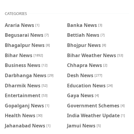
CATEGORIES
Araria News
Banka News
[1]
[3]
Begusarai News
Bettiah News
[7]
[7]
Bhagalpur News
Bhojpur News
[8]
[8]
Bihar News
Bihar Weather News
[1892]
[53]
Business News
Chhapra News
[12]
[2]
Darbhanga News
Desh News
[29]
[277]
Dharmik News
Education News
[52]
[24]
Entertainment
Gaya News
[53]
[4]
Gopalganj News
Government Schemes
[1]
[4]
Health News
India Weather Update
[30]
[1]
Jahanabad News
Jamui News
[1]
[5]