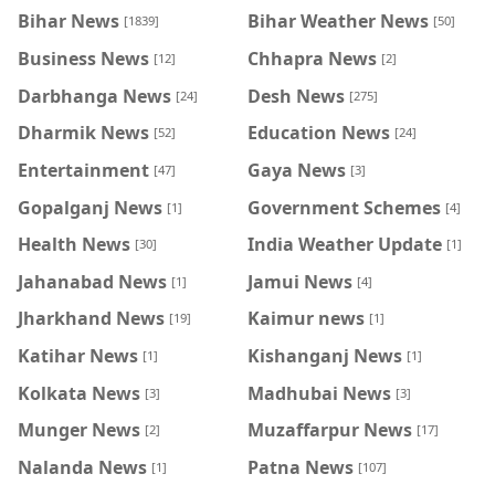
Bihar News
Bihar Weather News
[1839]
[50]
Business News
Chhapra News
[12]
[2]
Darbhanga News
Desh News
[24]
[275]
Dharmik News
Education News
[52]
[24]
Entertainment
Gaya News
[47]
[3]
Gopalganj News
Government Schemes
[1]
[4]
Health News
India Weather Update
[30]
[1]
Jahanabad News
Jamui News
[1]
[4]
Jharkhand News
Kaimur news
[19]
[1]
Katihar News
Kishanganj News
[1]
[1]
Kolkata News
Madhubai News
[3]
[3]
Munger News
Muzaffarpur News
[2]
[17]
Nalanda News
Patna News
[1]
[107]