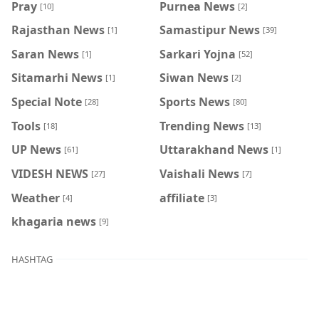
Pray
Purnea News
[10]
[2]
Rajasthan News
Samastipur News
[1]
[39]
Saran News
Sarkari Yojna
[1]
[52]
Sitamarhi News
Siwan News
[1]
[2]
Special Note
Sports News
[28]
[80]
Tools
Trending News
[18]
[13]
UP News
Uttarakhand News
[61]
[1]
VIDESH NEWS
Vaishali News
[27]
[7]
Weather
affiliate
[4]
[3]
khagaria news
[9]
HASHTAG