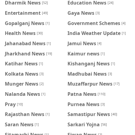
Dharmik News
Education News
[52]
[24]
Entertainment
Gaya News
[49]
[3]
Gopalganj News
Government Schemes
[1]
[4]
Health News
India Weather Update
[30]
[1]
Jahanabad News
Jamui News
[1]
[4]
Jharkhand News
Kaimur news
[19]
[1]
Katihar News
Kishanganj News
[1]
[1]
Kolkata News
Madhubai News
[3]
[3]
Munger News
Muzaffarpur News
[2]
[17]
Nalanda News
Patna News
[1]
[110]
Pray
Purnea News
[10]
[3]
Rajasthan News
Samastipur News
[1]
[40]
Saran News
Sarkari Yojna
[1]
[56]
Sitamarhi News
Siwan News
[1]
[2]