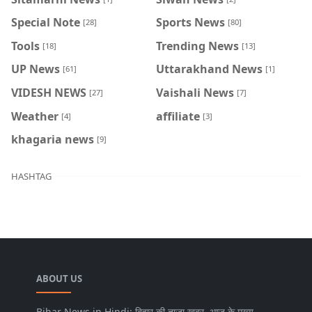
Special Note
Sports News
[28]
[80]
Tools
Trending News
[18]
[13]
UP News
Uttarakhand News
[61]
[1]
VIDESH NEWS
Vaishali News
[27]
[7]
Weather
affiliate
[4]
[3]
khagaria news
[9]
HASHTAG
ABOUT US
Bihar News in Hindi: बिहार की ताज़ा खबर, आज के मुख्य