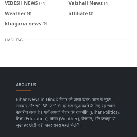
VIDESH NEWS
Vaishali News
[27]
[7]
Weather
affiliate
[4]
[3]
khagaria news
[9]
HASHTAG
ABOUT US
Bihar News in Hindi: बिहार की ताज़ा खबर, आज के मुख्य
समाचार और सभी 38 जिलों की ब्रेकिंग न्यूज़ पढ़ने के लिए यह सबसे
बेहतरीन जगह है। यहाँ आपको बिहार की राजनीति (Bihar Politics),
शिक्षा (Education), मौसम (Weather), रोजगार, और क्राइम से
जुड़ी हर छोटी-बड़ी खबर सबसे पहले मिलेगी।