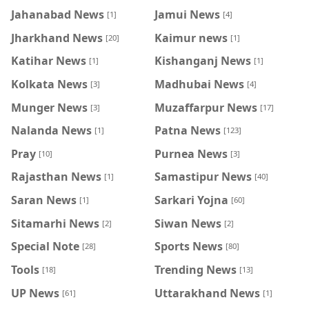
Jahanabad News
Jamui News
[1]
[4]
Jharkhand News
Kaimur news
[20]
[1]
Katihar News
Kishanganj News
[1]
[1]
Kolkata News
Madhubai News
[3]
[4]
Munger News
Muzaffarpur News
[3]
[17]
Nalanda News
Patna News
[1]
[123]
Pray
Purnea News
[10]
[3]
Rajasthan News
Samastipur News
[1]
[40]
Saran News
Sarkari Yojna
[1]
[60]
Sitamarhi News
Siwan News
[2]
[2]
Special Note
Sports News
[28]
[80]
Tools
Trending News
[18]
[13]
UP News
Uttarakhand News
[61]
[1]