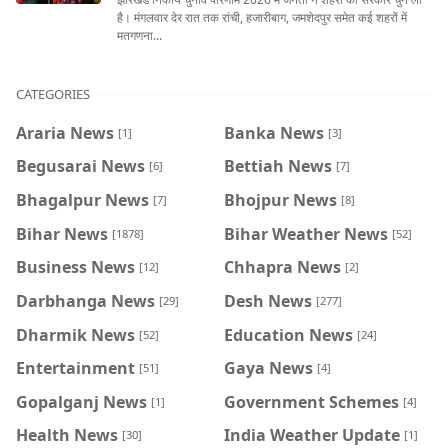
है। मंगलवार देर रात तक रांची, हजारीबाग, जमशेदपुर समेत कई शहरों में
मतगणना...
CATEGORIES
Araria News
Banka News
[1]
[3]
Begusarai News
Bettiah News
[6]
[7]
Bhagalpur News
Bhojpur News
[7]
[8]
Bihar News
Bihar Weather News
[1878]
[52]
Business News
Chhapra News
[12]
[2]
Darbhanga News
Desh News
[29]
[277]
Dharmik News
Education News
[52]
[24]
Entertainment
Gaya News
[51]
[4]
Gopalganj News
Government Schemes
[1]
[4]
Health News
India Weather Update
[30]
[1]