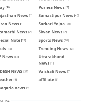
ray
Purnea News
[10]
[3]
ajasthan News
Samastipur News
[1]
[40]
aran News
Sarkari Yojna
[1]
[60]
itamarhi News
Siwan News
[2]
[2]
ecial Note
Sports News
[28]
[80]
ols
Trending News
[18]
[13]
P News
Uttarakhand
[61]
News
[1]
IDESH NEWS
Vaishali News
[27]
[7]
eather
affiliate
[4]
[3]
hagaria news
[9]
SHTAG