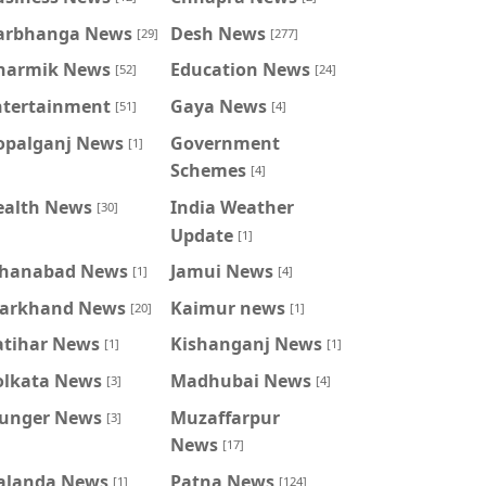
arbhanga News
Desh News
[29]
[277]
harmik News
Education News
[52]
[24]
ntertainment
Gaya News
[51]
[4]
opalganj News
Government
[1]
Schemes
[4]
ealth News
India Weather
[30]
Update
[1]
ahanabad News
Jamui News
[1]
[4]
harkhand News
Kaimur news
[20]
[1]
atihar News
Kishanganj News
[1]
[1]
olkata News
Madhubai News
[3]
[4]
unger News
Muzaffarpur
[3]
News
[17]
alanda News
Patna News
[1]
[124]