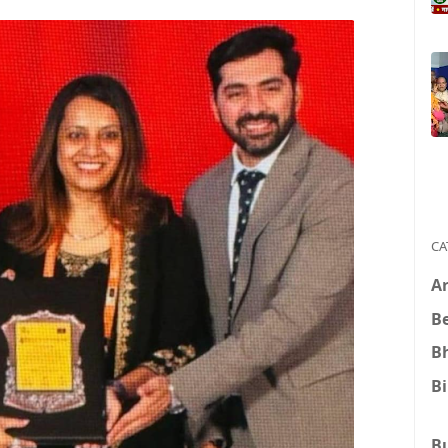
CA
A
B
B
B
B