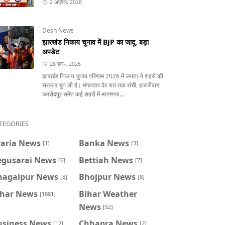
2 अप्रैल, 2026
Desh News
झारखंड निकाय चुनाव में BJP का जादू, बड़ा
अपडेट
28 फ़र॰, 2026
झारखंड निकाय चुनाव परिणाम 2026 में जनता ने शहरों की
सरकार चुन ली है। मंगलवार देर रात तक रांची, हजारीबाग,
जमशेदपुर समेत कई शहरों में मतगणना...
TEGORIES
raria News
Banka News
[1]
[3]
egusarai News
Bettiah News
[6]
[7]
hagalpur News
Bhojpur News
[8]
[8]
ihar News
Bihar Weather
[1881]
News
[52]
usiness News
Chhapra News
[12]
[2]