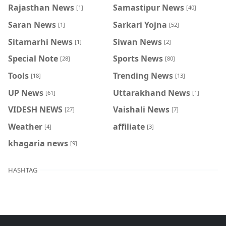
Rajasthan News
Samastipur News
[1]
[40]
Saran News
Sarkari Yojna
[1]
[52]
Sitamarhi News
Siwan News
[1]
[2]
Special Note
Sports News
[28]
[80]
Tools
Trending News
[18]
[13]
UP News
Uttarakhand News
[61]
[1]
VIDESH NEWS
Vaishali News
[27]
[7]
Weather
affiliate
[4]
[3]
khagaria news
[9]
HASHTAG