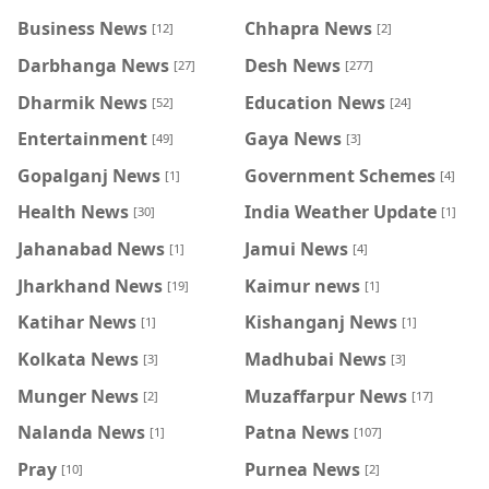
Business News
Chhapra News
[12]
[2]
Darbhanga News
Desh News
[27]
[277]
Dharmik News
Education News
[52]
[24]
Entertainment
Gaya News
[49]
[3]
Gopalganj News
Government Schemes
[1]
[4]
Health News
India Weather Update
[30]
[1]
Jahanabad News
Jamui News
[1]
[4]
Jharkhand News
Kaimur news
[19]
[1]
Katihar News
Kishanganj News
[1]
[1]
Kolkata News
Madhubai News
[3]
[3]
Munger News
Muzaffarpur News
[2]
[17]
Nalanda News
Patna News
[1]
[107]
Pray
Purnea News
[10]
[2]