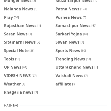
Munger News
Muzaffarpur News
[3]
[17]
Nalanda News
Patna News
[1]
[124]
Pray
Purnea News
[10]
[3]
Rajasthan News
Samastipur News
[1]
[40]
Saran News
Sarkari Yojna
[1]
[60]
Sitamarhi News
Siwan News
[2]
[2]
Special Note
Sports News
[28]
[80]
Tools
Trending News
[18]
[13]
UP News
Uttarakhand News
[61]
[1]
VIDESH NEWS
Vaishali News
[27]
[7]
Weather
affiliate
[4]
[3]
khagaria news
[9]
HASHTAG