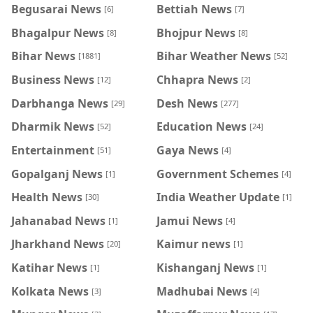
Begusarai News
Bettiah News
[6]
[7]
Bhagalpur News
Bhojpur News
[8]
[8]
Bihar News
Bihar Weather News
[1881]
[52]
Business News
Chhapra News
[12]
[2]
Darbhanga News
Desh News
[29]
[277]
Dharmik News
Education News
[52]
[24]
Entertainment
Gaya News
[51]
[4]
Gopalganj News
Government Schemes
[1]
[4]
Health News
India Weather Update
[30]
[1]
Jahanabad News
Jamui News
[1]
[4]
Jharkhand News
Kaimur news
[20]
[1]
Katihar News
Kishanganj News
[1]
[1]
Kolkata News
Madhubai News
[3]
[4]