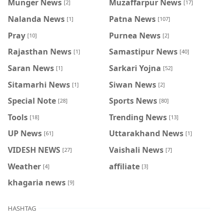
Munger News
Muzaffarpur News
[2]
[17]
Nalanda News
Patna News
[1]
[107]
Pray
Purnea News
[10]
[2]
Rajasthan News
Samastipur News
[1]
[40]
Saran News
Sarkari Yojna
[1]
[52]
Sitamarhi News
Siwan News
[1]
[2]
Special Note
Sports News
[28]
[80]
Tools
Trending News
[18]
[13]
UP News
Uttarakhand News
[61]
[1]
VIDESH NEWS
Vaishali News
[27]
[7]
Weather
affiliate
[4]
[3]
khagaria news
[9]
HASHTAG