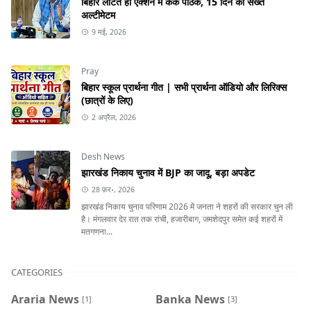
बिहार लौटते ही एक्शन में केके पाठक, 15 दिन का सख्त
अल्टीमेटम
9 मई, 2026
Pray
बिहार स्कूल प्रार्थना गीत | सभी प्रार्थना ऑडियो और लिरिक्स
(छात्रों के लिए)
2 अप्रैल, 2026
Desh News
झारखंड निकाय चुनाव में BJP का जादू, बड़ा अपडेट
28 फ़र॰, 2026
झारखंड निकाय चुनाव परिणाम 2026 में जनता ने शहरों की सरकार चुन ली
है। मंगलवार देर रात तक रांची, हजारीबाग, जमशेदपुर समेत कई शहरों में
मतगणना...
CATEGORIES
Araria News
Banka News
[1]
[3]