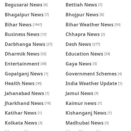
Begusarai News
Bettiah News
[6]
[7]
Bhagalpur News
Bhojpur News
[7]
[8]
Bihar News
Bihar Weather News
[1847]
[50]
Business News
Chhapra News
[12]
[2]
Darbhanga News
Desh News
[27]
[277]
Dharmik News
Education News
[52]
[24]
Entertainment
Gaya News
[49]
[3]
Gopalganj News
Government Schemes
[1]
[4]
Health News
India Weather Update
[30]
[1]
Jahanabad News
Jamui News
[1]
[4]
Jharkhand News
Kaimur news
[19]
[1]
Katihar News
Kishanganj News
[1]
[1]
Kolkata News
Madhubai News
[3]
[3]