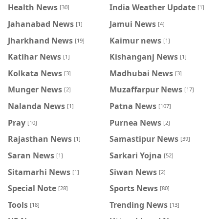
Health News
India Weather Update
[30]
[1]
Jahanabad News
Jamui News
[1]
[4]
Jharkhand News
Kaimur news
[19]
[1]
Katihar News
Kishanganj News
[1]
[1]
Kolkata News
Madhubai News
[3]
[3]
Munger News
Muzaffarpur News
[2]
[17]
Nalanda News
Patna News
[1]
[107]
Pray
Purnea News
[10]
[2]
Rajasthan News
Samastipur News
[1]
[39]
Saran News
Sarkari Yojna
[1]
[52]
Sitamarhi News
Siwan News
[1]
[2]
Special Note
Sports News
[28]
[80]
Tools
Trending News
[18]
[13]