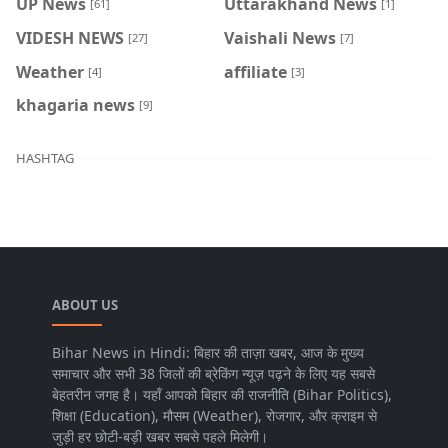
UP News
Uttarakhand News
[61]
[1]
VIDESH NEWS
Vaishali News
[27]
[7]
Weather
affiliate
[4]
[3]
khagaria news
[9]
HASHTAG
ABOUT US
Bihar News in Hindi: बिहार की ताज़ा खबर, आज के मुख्य
समाचार और सभी 38 जिलों की ब्रेकिंग न्यूज़ पढ़ने के लिए यह सबसे
बेहतरीन जगह है। यहाँ आपको बिहार की राजनीति (Bihar Politics),
शिक्षा (Education), मौसम (Weather), रोजगार, और क्राइम से
जुड़ी हर छोटी-बड़ी खबर सबसे पहले मिलेगी।