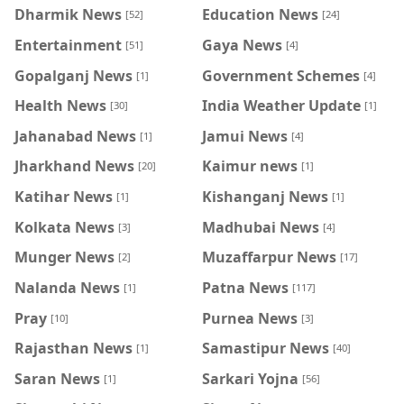
Dharmik News
Education News
[52]
[24]
Entertainment
Gaya News
[51]
[4]
Gopalganj News
Government Schemes
[1]
[4]
Health News
India Weather Update
[30]
[1]
Jahanabad News
Jamui News
[1]
[4]
Jharkhand News
Kaimur news
[20]
[1]
Katihar News
Kishanganj News
[1]
[1]
Kolkata News
Madhubai News
[3]
[4]
Munger News
Muzaffarpur News
[2]
[17]
Nalanda News
Patna News
[1]
[117]
Pray
Purnea News
[10]
[3]
Rajasthan News
Samastipur News
[1]
[40]
Saran News
Sarkari Yojna
[1]
[56]