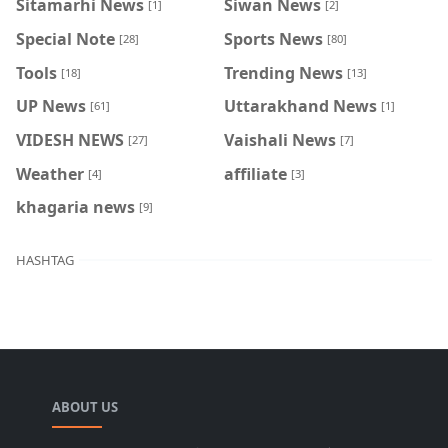
Sitamarhi News
Siwan News
[1]
[2]
Special Note
Sports News
[28]
[80]
Tools
Trending News
[18]
[13]
UP News
Uttarakhand News
[61]
[1]
VIDESH NEWS
Vaishali News
[27]
[7]
Weather
affiliate
[4]
[3]
khagaria news
[9]
HASHTAG
ABOUT US