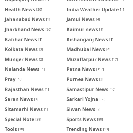
Health News
India Weather Update
[30]
[1]
Jahanabad News
Jamui News
[1]
[4]
Jharkhand News
Kaimur news
[20]
[1]
Katihar News
Kishanganj News
[1]
[1]
Kolkata News
Madhubai News
[3]
[4]
Munger News
Muzaffarpur News
[2]
[17]
Nalanda News
Patna News
[1]
[117]
Pray
Purnea News
[10]
[3]
Rajasthan News
Samastipur News
[1]
[40]
Saran News
Sarkari Yojna
[1]
[56]
Sitamarhi News
Siwan News
[1]
[2]
Special Note
Sports News
[28]
[80]
Tools
Trending News
[18]
[13]