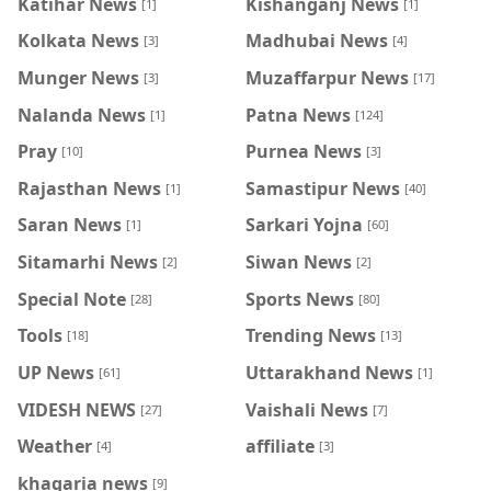
Katihar News
Kishanganj News
[1]
[1]
Kolkata News
Madhubai News
[3]
[4]
Munger News
Muzaffarpur News
[3]
[17]
Nalanda News
Patna News
[1]
[124]
Pray
Purnea News
[10]
[3]
Rajasthan News
Samastipur News
[1]
[40]
Saran News
Sarkari Yojna
[1]
[60]
Sitamarhi News
Siwan News
[2]
[2]
Special Note
Sports News
[28]
[80]
Tools
Trending News
[18]
[13]
UP News
Uttarakhand News
[61]
[1]
VIDESH NEWS
Vaishali News
[27]
[7]
Weather
affiliate
[4]
[3]
khagaria news
[9]