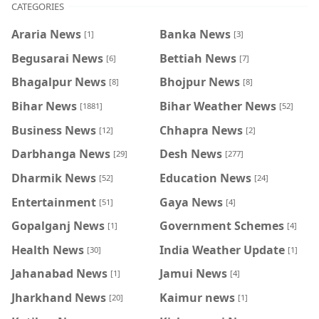
CATEGORIES
Araria News
Banka News
[1]
[3]
Begusarai News
Bettiah News
[6]
[7]
Bhagalpur News
Bhojpur News
[8]
[8]
Bihar News
Bihar Weather News
[1881]
[52]
Business News
Chhapra News
[12]
[2]
Darbhanga News
Desh News
[29]
[277]
Dharmik News
Education News
[52]
[24]
Entertainment
Gaya News
[51]
[4]
Gopalganj News
Government Schemes
[1]
[4]
Health News
India Weather Update
[30]
[1]
Jahanabad News
Jamui News
[1]
[4]
Jharkhand News
Kaimur news
[20]
[1]