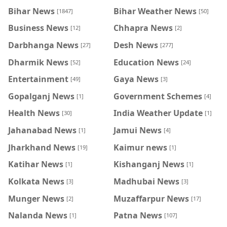
Bihar News
Bihar Weather News
[1847]
[50]
Business News
Chhapra News
[12]
[2]
Darbhanga News
Desh News
[27]
[277]
Dharmik News
Education News
[52]
[24]
Entertainment
Gaya News
[49]
[3]
Gopalganj News
Government Schemes
[1]
[4]
Health News
India Weather Update
[30]
[1]
Jahanabad News
Jamui News
[1]
[4]
Jharkhand News
Kaimur news
[19]
[1]
Katihar News
Kishanganj News
[1]
[1]
Kolkata News
Madhubai News
[3]
[3]
Munger News
Muzaffarpur News
[2]
[17]
Nalanda News
Patna News
[1]
[107]