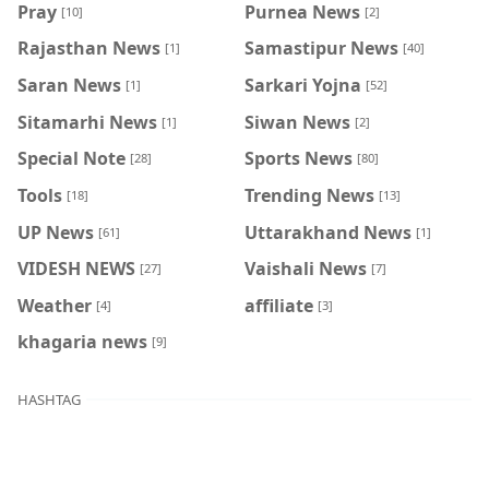
Pray
Purnea News
[10]
[2]
Rajasthan News
Samastipur News
[1]
[40]
Saran News
Sarkari Yojna
[1]
[52]
Sitamarhi News
Siwan News
[1]
[2]
Special Note
Sports News
[28]
[80]
Tools
Trending News
[18]
[13]
UP News
Uttarakhand News
[61]
[1]
VIDESH NEWS
Vaishali News
[27]
[7]
Weather
affiliate
[4]
[3]
khagaria news
[9]
HASHTAG