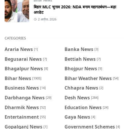
Bihar News
बिहार MLC चुनाव 2026: NDA बनाम महागठबंधन—बड़ा
अपडेट
2 अप्रैल, 2026
CATEGORIES
Araria News
Banka News
[1]
[3]
Begusarai News
Bettiah News
[7]
[7]
Bhagalpur News
Bhojpur News
[8]
[9]
Bihar News
Bihar Weather News
[1905]
[54]
Business News
Chhapra News
[14]
[2]
Darbhanga News
Desh News
[29]
[284]
Dharmik News
Education News
[52]
[24]
Entertainment
Gaya News
[55]
[4]
Gopalganj News
Government Schemes
[1]
[4]