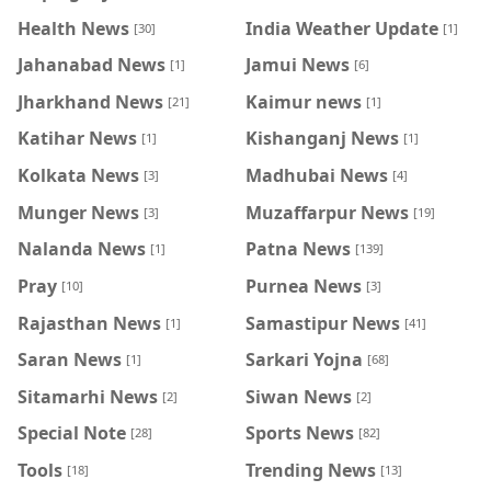
Health News
India Weather Update
[30]
[1]
Jahanabad News
Jamui News
[1]
[6]
Jharkhand News
Kaimur news
[21]
[1]
Katihar News
Kishanganj News
[1]
[1]
Kolkata News
Madhubai News
[3]
[4]
Munger News
Muzaffarpur News
[3]
[19]
Nalanda News
Patna News
[1]
[139]
Pray
Purnea News
[10]
[3]
Rajasthan News
Samastipur News
[1]
[41]
Saran News
Sarkari Yojna
[1]
[68]
Sitamarhi News
Siwan News
[2]
[2]
Special Note
Sports News
[28]
[82]
Tools
Trending News
[18]
[13]