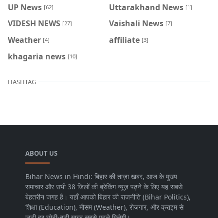
UP News
Uttarakhand News
[62]
[1]
VIDESH NEWS
Vaishali News
[27]
[7]
Weather
affiliate
[4]
[3]
khagaria news
[10]
HASHTAG
ABOUT US
Bihar News in Hindi: बिहार की ताज़ा खबर, आज के मुख्य
समाचार और सभी 38 जिलों की ब्रेकिंग न्यूज़ पढ़ने के लिए यह सबसे
बेहतरीन जगह है। यहाँ आपको बिहार की राजनीति (Bihar Politics),
शिक्षा (Education), मौसम (Weather), रोजगार, और क्राइम से
जुड़ी हर छोटी-बड़ी खबर सबसे पहले मिलेगी।