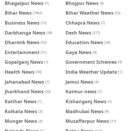
Bhagalpur News
Bhojpur News
[7]
[8]
Bihar News
Bihar Weather News
[1867]
[52]
Business News
Chhapra News
[12]
[2]
Darbhanga News
Desh News
[28]
[277]
Dharmik News
Education News
[52]
[24]
Entertainment
Gaya News
[51]
[4]
Gopalganj News
Government Schemes
[1]
[4]
Health News
India Weather Update
[30]
[1]
Jahanabad News
Jamui News
[1]
[4]
Jharkhand News
Kaimur news
[20]
[1]
Katihar News
Kishanganj News
[1]
[1]
Kolkata News
Madhubai News
[3]
[4]
Munger News
Muzaffarpur News
[2]
[17]
Nalanda News
Patna News
[1]
[117]