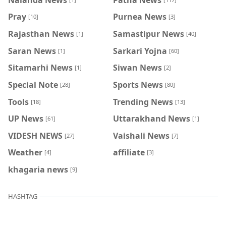
Pray
Purnea News
[10]
[3]
Rajasthan News
Samastipur News
[1]
[40]
Saran News
Sarkari Yojna
[1]
[60]
Sitamarhi News
Siwan News
[1]
[2]
Special Note
Sports News
[28]
[80]
Tools
Trending News
[18]
[13]
UP News
Uttarakhand News
[61]
[1]
VIDESH NEWS
Vaishali News
[27]
[7]
Weather
affiliate
[4]
[3]
khagaria news
[9]
HASHTAG