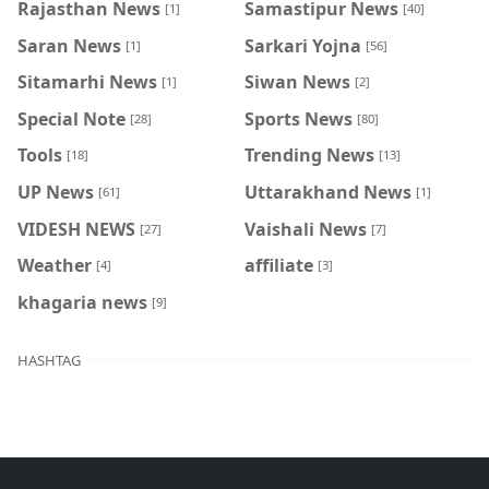
Rajasthan News
Samastipur News
[1]
[40]
Saran News
Sarkari Yojna
[1]
[56]
Sitamarhi News
Siwan News
[1]
[2]
Special Note
Sports News
[28]
[80]
Tools
Trending News
[18]
[13]
UP News
Uttarakhand News
[61]
[1]
VIDESH NEWS
Vaishali News
[27]
[7]
Weather
affiliate
[4]
[3]
khagaria news
[9]
HASHTAG