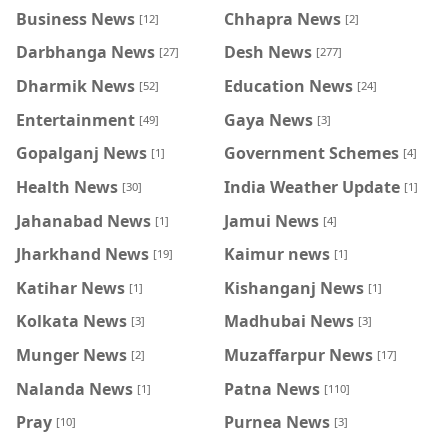
Business News
Chhapra News
[12]
[2]
Darbhanga News
Desh News
[27]
[277]
Dharmik News
Education News
[52]
[24]
Entertainment
Gaya News
[49]
[3]
Gopalganj News
Government Schemes
[1]
[4]
Health News
India Weather Update
[30]
[1]
Jahanabad News
Jamui News
[1]
[4]
Jharkhand News
Kaimur news
[19]
[1]
Katihar News
Kishanganj News
[1]
[1]
Kolkata News
Madhubai News
[3]
[3]
Munger News
Muzaffarpur News
[2]
[17]
Nalanda News
Patna News
[1]
[110]
Pray
Purnea News
[10]
[3]