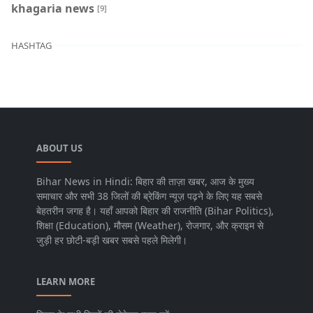
khagaria news
[9]
HASHTAG
ABOUT US
Bihar News in Hindi: बिहार की ताज़ा खबर, आज के मुख्य
समाचार और सभी 38 जिलों की ब्रेकिंग न्यूज़ पढ़ने के लिए यह सबसे
बेहतरीन जगह है। यहाँ आपको बिहार की राजनीति (Bihar Politics),
शिक्षा (Education), मौसम (Weather), रोजगार, और क्राइम से
जुड़ी हर छोटी-बड़ी खबर सबसे पहले मिलेगी।
LEARN MORE