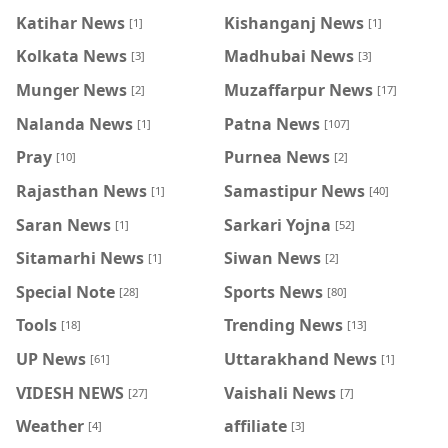
Katihar News
Kishanganj News
[1]
[1]
Kolkata News
Madhubai News
[3]
[3]
Munger News
Muzaffarpur News
[2]
[17]
Nalanda News
Patna News
[1]
[107]
Pray
Purnea News
[10]
[2]
Rajasthan News
Samastipur News
[1]
[40]
Saran News
Sarkari Yojna
[1]
[52]
Sitamarhi News
Siwan News
[1]
[2]
Special Note
Sports News
[28]
[80]
Tools
Trending News
[18]
[13]
UP News
Uttarakhand News
[61]
[1]
VIDESH NEWS
Vaishali News
[27]
[7]
Weather
affiliate
[4]
[3]