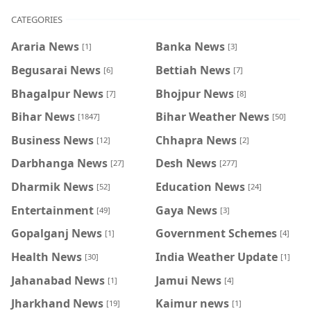
CATEGORIES
Araria News
Banka News
[1]
[3]
Begusarai News
Bettiah News
[6]
[7]
Bhagalpur News
Bhojpur News
[7]
[8]
Bihar News
Bihar Weather News
[1847]
[50]
Business News
Chhapra News
[12]
[2]
Darbhanga News
Desh News
[27]
[277]
Dharmik News
Education News
[52]
[24]
Entertainment
Gaya News
[49]
[3]
Gopalganj News
Government Schemes
[1]
[4]
Health News
India Weather Update
[30]
[1]
Jahanabad News
Jamui News
[1]
[4]
Jharkhand News
Kaimur news
[19]
[1]