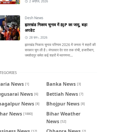
2 अप्रैल, 2026
Desh News
झारखंड निकाय चुनाव में BJP का जादू, बड़ा
अपडेट
28 फ़र॰, 2026
झारखंड निकाय चुनाव परिणाम 2026 में जनता ने शहरों की
सरकार चुन ली है। मंगलवार देर रात तक रांची, हजारीबाग,
जमशेदपुर समेत कई शहरों में मतगणना...
TEGORIES
raria News
Banka News
[1]
[3]
egusarai News
Bettiah News
[6]
[7]
hagalpur News
Bhojpur News
[8]
[8]
ihar News
Bihar Weather
[1880]
News
[52]
usiness News
Chhapra News
[12]
[2]