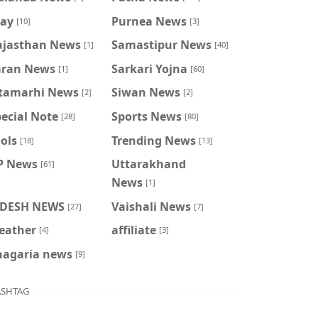
ray
Purnea News
[10]
[3]
ajasthan News
Samastipur News
[1]
[40]
aran News
Sarkari Yojna
[1]
[60]
itamarhi News
Siwan News
[2]
[2]
ecial Note
Sports News
[28]
[80]
ols
Trending News
[18]
[13]
P News
Uttarakhand
[61]
News
[1]
IDESH NEWS
Vaishali News
[27]
[7]
eather
affiliate
[4]
[3]
hagaria news
[9]
SHTAG