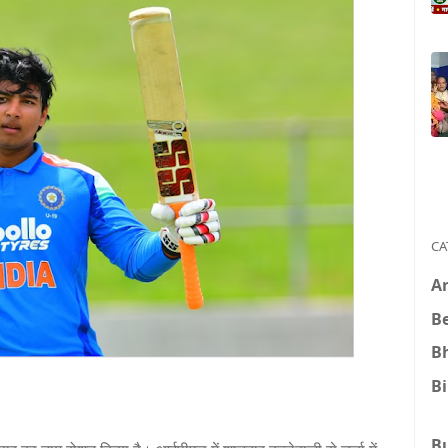
CA
A
B
B
B
B