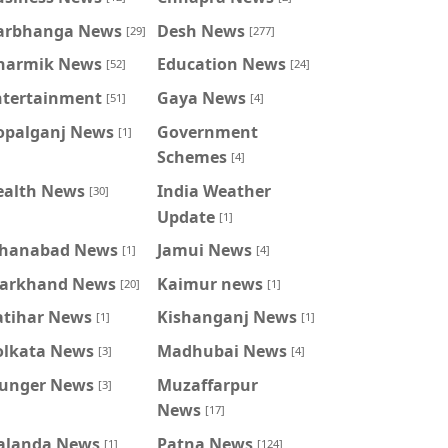
arbhanga News
Desh News
[29]
[277]
harmik News
Education News
[52]
[24]
ntertainment
Gaya News
[51]
[4]
opalganj News
Government
[1]
Schemes
[4]
ealth News
India Weather
[30]
Update
[1]
ahanabad News
Jamui News
[1]
[4]
harkhand News
Kaimur news
[20]
[1]
atihar News
Kishanganj News
[1]
[1]
olkata News
Madhubai News
[3]
[4]
unger News
Muzaffarpur
[3]
News
[17]
alanda News
Patna News
[1]
[124]