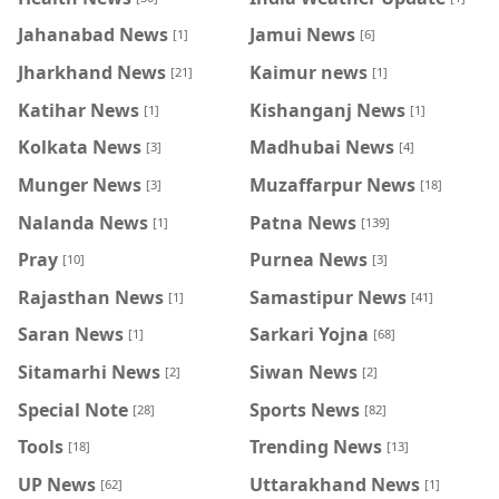
Jahanabad News
Jamui News
[1]
[6]
Jharkhand News
Kaimur news
[21]
[1]
Katihar News
Kishanganj News
[1]
[1]
Kolkata News
Madhubai News
[3]
[4]
Munger News
Muzaffarpur News
[3]
[18]
Nalanda News
Patna News
[1]
[139]
Pray
Purnea News
[10]
[3]
Rajasthan News
Samastipur News
[1]
[41]
Saran News
Sarkari Yojna
[1]
[68]
Sitamarhi News
Siwan News
[2]
[2]
Special Note
Sports News
[28]
[82]
Tools
Trending News
[18]
[13]
UP News
Uttarakhand News
[62]
[1]