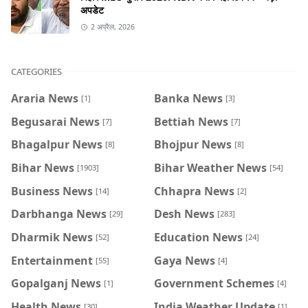
अपडेट
2 अप्रैल, 2026
CATEGORIES
Araria News
Banka News
[1]
[3]
Begusarai News
Bettiah News
[7]
[7]
Bhagalpur News
Bhojpur News
[8]
[8]
Bihar News
Bihar Weather News
[1903]
[54]
Business News
Chhapra News
[14]
[2]
Darbhanga News
Desh News
[29]
[283]
Dharmik News
Education News
[52]
[24]
Entertainment
Gaya News
[55]
[4]
Gopalganj News
Government Schemes
[1]
[4]
Health News
India Weather Update
[30]
[1]