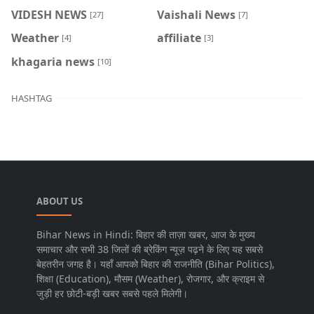
VIDESH NEWS
Vaishali News
[27]
[7]
Weather
affiliate
[4]
[3]
khagaria news
[10]
HASHTAG
ABOUT US
Bihar News in Hindi: बिहार की ताज़ा खबर, आज के मुख्य
समाचार और सभी 38 जिलों की ब्रेकिंग न्यूज़ पढ़ने के लिए यह सबसे
बेहतरीन जगह है। यहाँ आपको बिहार की राजनीति (Bihar Politics),
शिक्षा (Education), मौसम (Weather), रोजगार, और क्राइम से
जुड़ी हर छोटी-बड़ी खबर सबसे पहले मिलेगी।