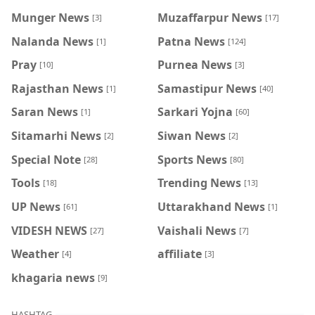
Munger News
Muzaffarpur News
[3]
[17]
Nalanda News
Patna News
[1]
[124]
Pray
Purnea News
[10]
[3]
Rajasthan News
Samastipur News
[1]
[40]
Saran News
Sarkari Yojna
[1]
[60]
Sitamarhi News
Siwan News
[2]
[2]
Special Note
Sports News
[28]
[80]
Tools
Trending News
[18]
[13]
UP News
Uttarakhand News
[61]
[1]
VIDESH NEWS
Vaishali News
[27]
[7]
Weather
affiliate
[4]
[3]
khagaria news
[9]
HASHTAG