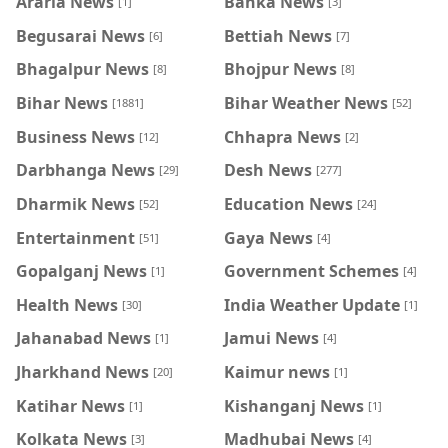
Araria News
Banka News
[1]
[3]
Begusarai News
Bettiah News
[6]
[7]
Bhagalpur News
Bhojpur News
[8]
[8]
Bihar News
Bihar Weather News
[1881]
[52]
Business News
Chhapra News
[12]
[2]
Darbhanga News
Desh News
[29]
[277]
Dharmik News
Education News
[52]
[24]
Entertainment
Gaya News
[51]
[4]
Gopalganj News
Government Schemes
[1]
[4]
Health News
India Weather Update
[30]
[1]
Jahanabad News
Jamui News
[1]
[4]
Jharkhand News
Kaimur news
[20]
[1]
Katihar News
Kishanganj News
[1]
[1]
Kolkata News
Madhubai News
[3]
[4]