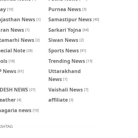
ray
Purnea News
[10]
[3]
ajasthan News
Samastipur News
[1]
[40]
aran News
Sarkari Yojna
[1]
[64]
itamarhi News
Siwan News
[2]
[2]
ecial Note
Sports News
[28]
[81]
ols
Trending News
[18]
[13]
P News
Uttarakhand
[61]
News
[1]
IDESH NEWS
Vaishali News
[27]
[7]
eather
affiliate
[4]
[3]
hagaria news
[10]
SHTAG