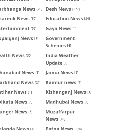
arbhanga News
Desh News
[29]
[277]
harmik News
Education News
[52]
[24]
ntertainment
Gaya News
[53]
[4]
opalganj News
Government
[1]
Schemes
[4]
ealth News
India Weather
[30]
Update
[1]
ahanabad News
Jamui News
[1]
[5]
harkhand News
Kaimur news
[21]
[1]
atihar News
Kishanganj News
[1]
[1]
olkata News
Madhubai News
[3]
[4]
unger News
Muzaffarpur
[3]
News
[18]
alanda News
Patna News
[1]
[130]