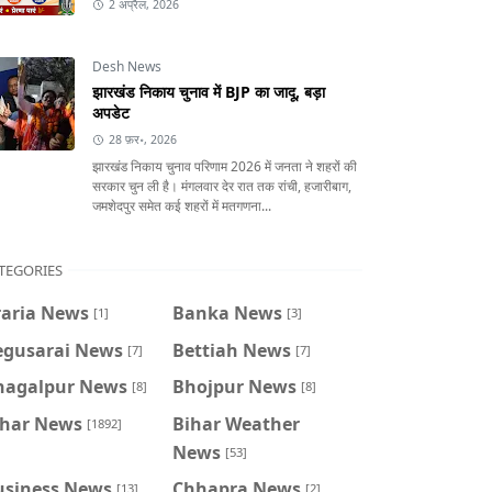
2 अप्रैल, 2026
Desh News
झारखंड निकाय चुनाव में BJP का जादू, बड़ा
अपडेट
28 फ़र॰, 2026
झारखंड निकाय चुनाव परिणाम 2026 में जनता ने शहरों की
सरकार चुन ली है। मंगलवार देर रात तक रांची, हजारीबाग,
जमशेदपुर समेत कई शहरों में मतगणना...
TEGORIES
raria News
Banka News
[1]
[3]
egusarai News
Bettiah News
[7]
[7]
hagalpur News
Bhojpur News
[8]
[8]
ihar News
Bihar Weather
[1892]
News
[53]
usiness News
Chhapra News
[13]
[2]