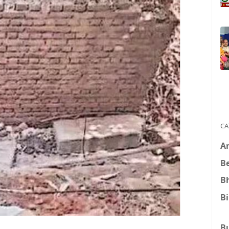
CA
A
B
B
B
B