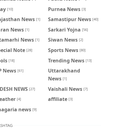
ray
Purnea News
[10]
[3]
ajasthan News
Samastipur News
[1]
[40]
aran News
Sarkari Yojna
[1]
[56]
itamarhi News
Siwan News
[1]
[2]
ecial Note
Sports News
[28]
[80]
ols
Trending News
[18]
[13]
P News
Uttarakhand
[61]
News
[1]
IDESH NEWS
Vaishali News
[27]
[7]
eather
affiliate
[4]
[3]
hagaria news
[9]
SHTAG