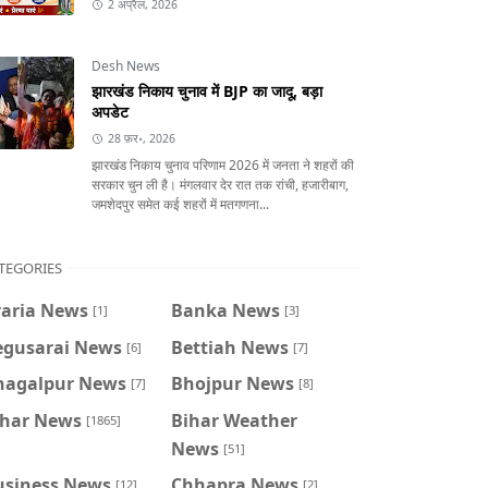
2 अप्रैल, 2026
Desh News
झारखंड निकाय चुनाव में BJP का जादू, बड़ा
अपडेट
28 फ़र॰, 2026
झारखंड निकाय चुनाव परिणाम 2026 में जनता ने शहरों की
सरकार चुन ली है। मंगलवार देर रात तक रांची, हजारीबाग,
जमशेदपुर समेत कई शहरों में मतगणना...
TEGORIES
raria News
Banka News
[1]
[3]
egusarai News
Bettiah News
[6]
[7]
hagalpur News
Bhojpur News
[7]
[8]
ihar News
Bihar Weather
[1865]
News
[51]
usiness News
Chhapra News
[12]
[2]