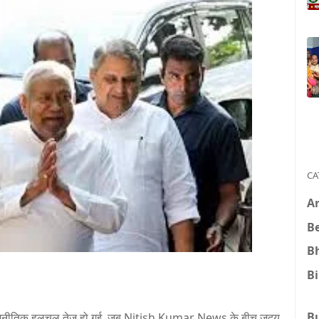
CA
A
B
B
B
B
ाजनीतिक हलचल तेज हो गई, जब Nitish Kumar News के बीच जदयू