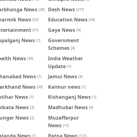
arbhanga News
Desh News
[28]
[277]
harmik News
Education News
[52]
[24]
ntertainment
Gaya News
[51]
[4]
opalganj News
Government
[1]
Schemes
[4]
ealth News
India Weather
[30]
Update
[1]
ahanabad News
Jamui News
[1]
[4]
harkhand News
Kaimur news
[20]
[1]
atihar News
Kishanganj News
[1]
[1]
olkata News
Madhubai News
[3]
[4]
unger News
Muzaffarpur
[2]
News
[17]
alanda News
Patna News
[1]
[117]