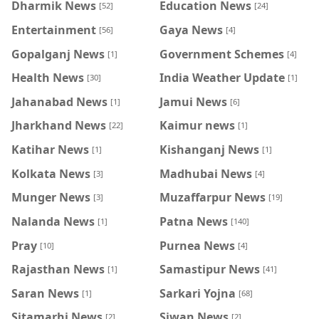
Dharmik News
Education News
[52]
[24]
Entertainment
Gaya News
[56]
[4]
Gopalganj News
Government Schemes
[1]
[4]
Health News
India Weather Update
[30]
[1]
Jahanabad News
Jamui News
[1]
[6]
Jharkhand News
Kaimur news
[22]
[1]
Katihar News
Kishanganj News
[1]
[1]
Kolkata News
Madhubai News
[3]
[4]
Munger News
Muzaffarpur News
[3]
[19]
Nalanda News
Patna News
[1]
[140]
Pray
Purnea News
[10]
[4]
Rajasthan News
Samastipur News
[1]
[41]
Saran News
Sarkari Yojna
[1]
[68]
Sitamarhi News
Siwan News
[2]
[2]