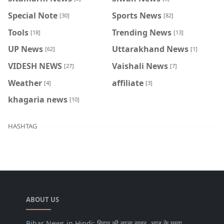
Special Note
Sports News
[30]
[82]
Tools
Trending News
[18]
[13]
UP News
Uttarakhand News
[62]
[1]
VIDESH NEWS
Vaishali News
[27]
[7]
Weather
affiliate
[4]
[3]
khagaria news
[10]
HASHTAG
ABOUT US
Bihar News in Hindi: बिहार की ताज़ा खबर, आज के मुख्य