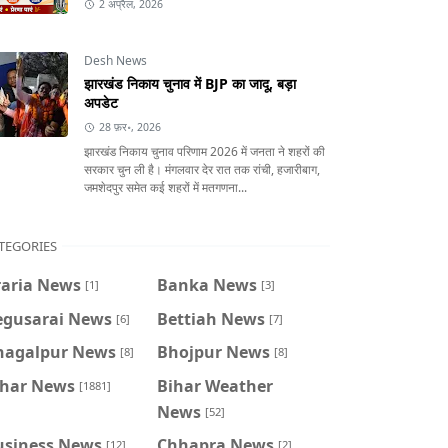
2 अप्रैल, 2026
Desh News
झारखंड निकाय चुनाव में BJP का जादू, बड़ा
अपडेट
28 फ़र॰, 2026
झारखंड निकाय चुनाव परिणाम 2026 में जनता ने शहरों की
सरकार चुन ली है। मंगलवार देर रात तक रांची, हजारीबाग,
जमशेदपुर समेत कई शहरों में मतगणना...
TEGORIES
raria News
Banka News
[1]
[3]
egusarai News
Bettiah News
[6]
[7]
hagalpur News
Bhojpur News
[8]
[8]
ihar News
Bihar Weather
[1881]
News
[52]
usiness News
Chhapra News
[12]
[2]