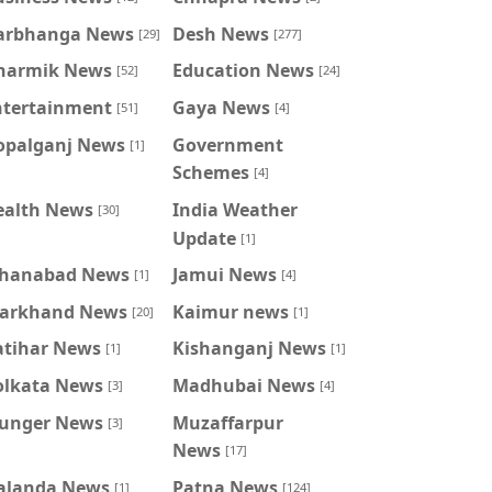
arbhanga News
Desh News
[29]
[277]
harmik News
Education News
[52]
[24]
ntertainment
Gaya News
[51]
[4]
opalganj News
Government
[1]
Schemes
[4]
ealth News
India Weather
[30]
Update
[1]
ahanabad News
Jamui News
[1]
[4]
harkhand News
Kaimur news
[20]
[1]
atihar News
Kishanganj News
[1]
[1]
olkata News
Madhubai News
[3]
[4]
unger News
Muzaffarpur
[3]
News
[17]
alanda News
Patna News
[1]
[124]