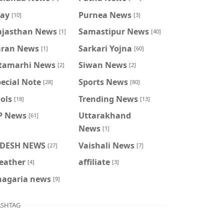
ray
Purnea News
[10]
[3]
ajasthan News
Samastipur News
[1]
[40]
aran News
Sarkari Yojna
[1]
[60]
itamarhi News
Siwan News
[2]
[2]
ecial Note
Sports News
[28]
[80]
ols
Trending News
[18]
[13]
P News
Uttarakhand
[61]
News
[1]
IDESH NEWS
Vaishali News
[27]
[7]
eather
affiliate
[4]
[3]
hagaria news
[9]
SHTAG