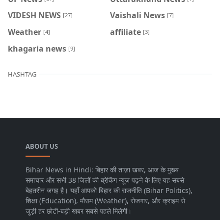
VIDESH NEWS
Vaishali News
[27]
[7]
Weather
affiliate
[4]
[3]
khagaria news
[9]
HASHTAG
ABOUT US
Bihar News in Hindi: बिहार की ताज़ा खबर, आज के मुख्य
समाचार और सभी 38 जिलों की ब्रेकिंग न्यूज़ पढ़ने के लिए यह सबसे
बेहतरीन जगह है। यहाँ आपको बिहार की राजनीति (Bihar Politics),
शिक्षा (Education), मौसम (Weather), रोजगार, और क्राइम से
जुड़ी हर छोटी-बड़ी खबर सबसे पहले मिलेगी।