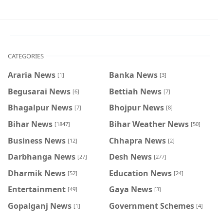
CATEGORIES
Araria News
Banka News
[1]
[3]
Begusarai News
Bettiah News
[6]
[7]
Bhagalpur News
Bhojpur News
[7]
[8]
Bihar News
Bihar Weather News
[1847]
[50]
Business News
Chhapra News
[12]
[2]
Darbhanga News
Desh News
[27]
[277]
Dharmik News
Education News
[52]
[24]
Entertainment
Gaya News
[49]
[3]
Gopalganj News
Government Schemes
[1]
[4]