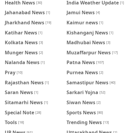
Health News
India Weather Update
[30]
[1]
Jahanabad News
Jamui News
[1]
[4]
Jharkhand News
Kaimur news
[19]
[1]
Katihar News
Kishanganj News
[1]
[1]
Kolkata News
Madhubai News
[3]
[3]
Munger News
Muzaffarpur News
[2]
[17]
Nalanda News
Patna News
[1]
[107]
Pray
Purnea News
[10]
[2]
Rajasthan News
Samastipur News
[1]
[40]
Saran News
Sarkari Yojna
[1]
[52]
Sitamarhi News
Siwan News
[1]
[2]
Special Note
Sports News
[28]
[80]
Tools
Trending News
[18]
[13]
UP News
Uttarakhand News
[61]
[1]