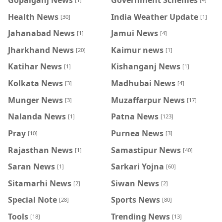
Health News
India Weather Update
[30]
[1]
Jahanabad News
Jamui News
[1]
[4]
Jharkhand News
Kaimur news
[20]
[1]
Katihar News
Kishanganj News
[1]
[1]
Kolkata News
Madhubai News
[3]
[4]
Munger News
Muzaffarpur News
[3]
[17]
Nalanda News
Patna News
[1]
[123]
Pray
Purnea News
[10]
[3]
Rajasthan News
Samastipur News
[1]
[40]
Saran News
Sarkari Yojna
[1]
[60]
Sitamarhi News
Siwan News
[2]
[2]
Special Note
Sports News
[28]
[80]
Tools
Trending News
[18]
[13]