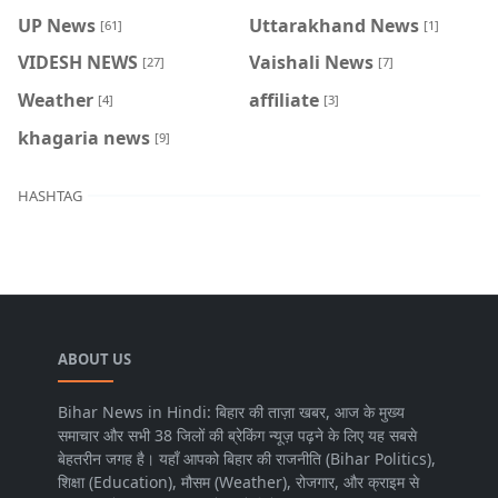
UP News
Uttarakhand News
[61]
[1]
VIDESH NEWS
Vaishali News
[27]
[7]
Weather
affiliate
[4]
[3]
khagaria news
[9]
HASHTAG
ABOUT US
Bihar News in Hindi: बिहार की ताज़ा खबर, आज के मुख्य
समाचार और सभी 38 जिलों की ब्रेकिंग न्यूज़ पढ़ने के लिए यह सबसे
बेहतरीन जगह है। यहाँ आपको बिहार की राजनीति (Bihar Politics),
शिक्षा (Education), मौसम (Weather), रोजगार, और क्राइम से