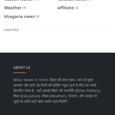
Weather
affiliate
[4]
[3]
khagaria news
[9]
HASHTAG
ABOUT US
Bihar News in Hindi: बिहार की ताज़ा खबर, आज के मुख्य
समाचार और सभी 38 जिलों की ब्रेकिंग न्यूज़ पढ़ने के लिए यह सबसे
बेहतरीन जगह है। यहाँ आपको बिहार की राजनीति (Bihar Politics),
शिक्षा (Education), मौसम (Weather), रोजगार, और क्राइम से
जुड़ी हर छोटी-बड़ी खबर सबसे पहले मिलेगी।