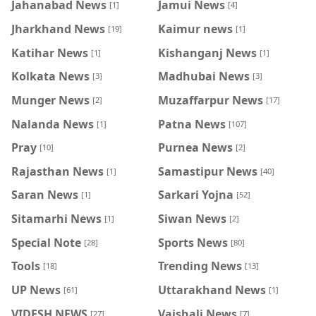
Jahanabad News
Jamui News
[1]
[4]
Jharkhand News
Kaimur news
[19]
[1]
Katihar News
Kishanganj News
[1]
[1]
Kolkata News
Madhubai News
[3]
[3]
Munger News
Muzaffarpur News
[2]
[17]
Nalanda News
Patna News
[1]
[107]
Pray
Purnea News
[10]
[2]
Rajasthan News
Samastipur News
[1]
[40]
Saran News
Sarkari Yojna
[1]
[52]
Sitamarhi News
Siwan News
[1]
[2]
Special Note
Sports News
[28]
[80]
Tools
Trending News
[18]
[13]
UP News
Uttarakhand News
[61]
[1]
VIDESH NEWS
Vaishali News
[27]
[7]