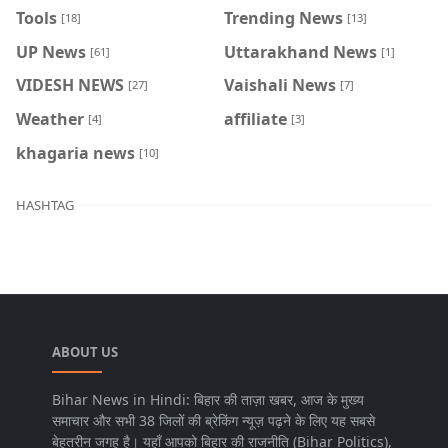
Tools
Trending News
[18]
[13]
UP News
Uttarakhand News
[61]
[1]
VIDESH NEWS
Vaishali News
[27]
[7]
Weather
affiliate
[4]
[3]
khagaria news
[10]
HASHTAG
ABOUT US
Bihar News in Hindi: बिहार की ताज़ा खबर, आज के मुख्य
समाचार और सभी 38 जिलों की ब्रेकिंग न्यूज़ पढ़ने के लिए यह सबसे
बेहतरीन जगह है। यहाँ आपको बिहार की राजनीति (Bihar Politics),