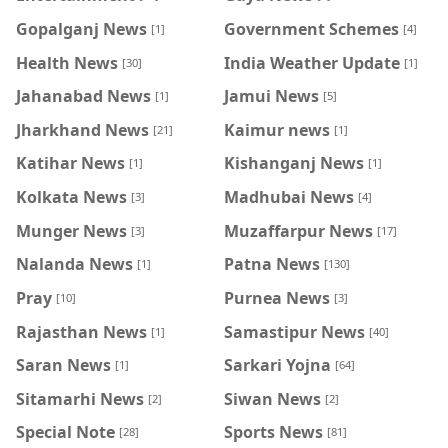
Gopalganj News
Government Schemes
[1]
[4]
Health News
India Weather Update
[30]
[1]
Jahanabad News
Jamui News
[1]
[5]
Jharkhand News
Kaimur news
[21]
[1]
Katihar News
Kishanganj News
[1]
[1]
Kolkata News
Madhubai News
[3]
[4]
Munger News
Muzaffarpur News
[3]
[17]
Nalanda News
Patna News
[1]
[130]
Pray
Purnea News
[10]
[3]
Rajasthan News
Samastipur News
[1]
[40]
Saran News
Sarkari Yojna
[1]
[64]
Sitamarhi News
Siwan News
[2]
[2]
Special Note
Sports News
[28]
[81]