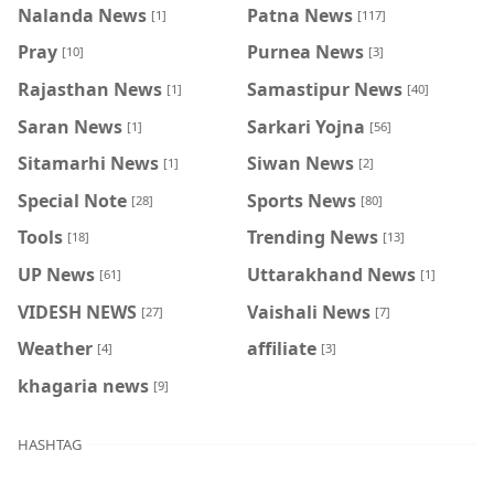
Nalanda News
Patna News
[1]
[117]
Pray
Purnea News
[10]
[3]
Rajasthan News
Samastipur News
[1]
[40]
Saran News
Sarkari Yojna
[1]
[56]
Sitamarhi News
Siwan News
[1]
[2]
Special Note
Sports News
[28]
[80]
Tools
Trending News
[18]
[13]
UP News
Uttarakhand News
[61]
[1]
VIDESH NEWS
Vaishali News
[27]
[7]
Weather
affiliate
[4]
[3]
khagaria news
[9]
HASHTAG