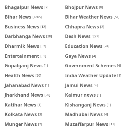
Bhagalpur News
Bhojpur News
[7]
[8]
Bihar News
Bihar Weather News
[1865]
[51]
Business News
Chhapra News
[12]
[2]
Darbhanga News
Desh News
[28]
[277]
Dharmik News
Education News
[52]
[24]
Entertainment
Gaya News
[51]
[4]
Gopalganj News
Government Schemes
[1]
[4]
Health News
India Weather Update
[30]
[1]
Jahanabad News
Jamui News
[1]
[4]
Jharkhand News
Kaimur news
[20]
[1]
Katihar News
Kishanganj News
[1]
[1]
Kolkata News
Madhubai News
[3]
[4]
Munger News
Muzaffarpur News
[2]
[17]