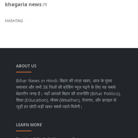
khagaria news
[9]
HASHTAG
ABOUT US
Bihar News in Hindi: बिहार की ताज़ा खबर, आज के मुख्य
समाचार और सभी 38 जिलों की ब्रेकिंग न्यूज़ पढ़ने के लिए यह सबसे
बेहतरीन जगह है। यहाँ आपको बिहार की राजनीति (Bihar Politics),
शिक्षा (Education), मौसम (Weather), रोजगार, और क्राइम से
जुड़ी हर छोटी-बड़ी खबर सबसे पहले मिलेगी।
LEARN MORE