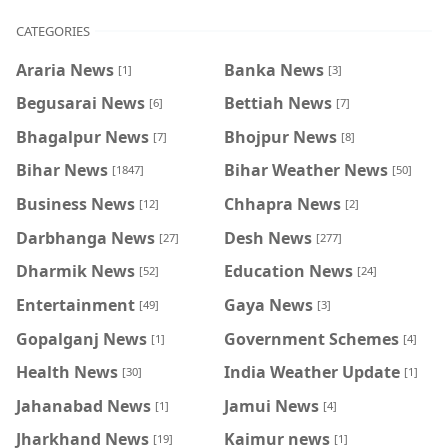
CATEGORIES
Araria News
Banka News
[1]
[3]
Begusarai News
Bettiah News
[6]
[7]
Bhagalpur News
Bhojpur News
[7]
[8]
Bihar News
Bihar Weather News
[1847]
[50]
Business News
Chhapra News
[12]
[2]
Darbhanga News
Desh News
[27]
[277]
Dharmik News
Education News
[52]
[24]
Entertainment
Gaya News
[49]
[3]
Gopalganj News
Government Schemes
[1]
[4]
Health News
India Weather Update
[30]
[1]
Jahanabad News
Jamui News
[1]
[4]
Jharkhand News
Kaimur news
[19]
[1]