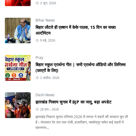
2 जून, 2026
Bihar News
बिहार लौटते ही एक्शन में केके पाठक, 15 दिन का सख्त
अल्टीमेटम
9 मई, 2026
Pray
बिहार स्कूल प्रार्थना गीत | सभी प्रार्थना ऑडियो और लिरिक्स
(छात्रों के लिए)
2 अप्रैल, 2026
Desh News
झारखंड निकाय चुनाव में BJP का जादू, बड़ा अपडेट
28 फ़र॰, 2026
झारखंड निकाय चुनाव परिणाम 2026 में जनता ने शहरों की सरकार चुन ली
है। मंगलवार देर रात तक रांची, हजारीबाग, जमशेदपुर समेत कई शहरों में
मतगणना...