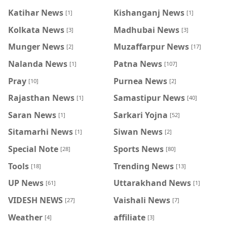
Katihar News
Kishanganj News
[1]
[1]
Kolkata News
Madhubai News
[3]
[3]
Munger News
Muzaffarpur News
[2]
[17]
Nalanda News
Patna News
[1]
[107]
Pray
Purnea News
[10]
[2]
Rajasthan News
Samastipur News
[1]
[40]
Saran News
Sarkari Yojna
[1]
[52]
Sitamarhi News
Siwan News
[1]
[2]
Special Note
Sports News
[28]
[80]
Tools
Trending News
[18]
[13]
UP News
Uttarakhand News
[61]
[1]
VIDESH NEWS
Vaishali News
[27]
[7]
Weather
affiliate
[4]
[3]