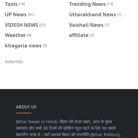
Tools
Trending News
[18]
[13]
UP News
Uttarakhand News
[61]
[1]
VIDESH NEWS
Vaishali News
[27]
[7]
Weather
affiliate
[4]
[3]
khagaria news
[9]
HASHTAG
ABOUT US
Bihar News in Hindi: बिहार की ताज़ा खबर, आज के मुख्य
समाचार और सभी 38 जिलों की ब्रेकिंग न्यूज़ पढ़ने के लिए यह सबसे
बेहतरीन जगह है। यहाँ आपको बिहार की राजनीति (Bihar Politics),