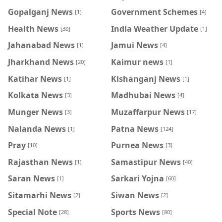
Gopalganj News
Government Schemes
[1]
[4]
Health News
India Weather Update
[30]
[1]
Jahanabad News
Jamui News
[1]
[4]
Jharkhand News
Kaimur news
[20]
[1]
Katihar News
Kishanganj News
[1]
[1]
Kolkata News
Madhubai News
[3]
[4]
Munger News
Muzaffarpur News
[3]
[17]
Nalanda News
Patna News
[1]
[124]
Pray
Purnea News
[10]
[3]
Rajasthan News
Samastipur News
[1]
[40]
Saran News
Sarkari Yojna
[1]
[60]
Sitamarhi News
Siwan News
[2]
[2]
Special Note
Sports News
[28]
[80]