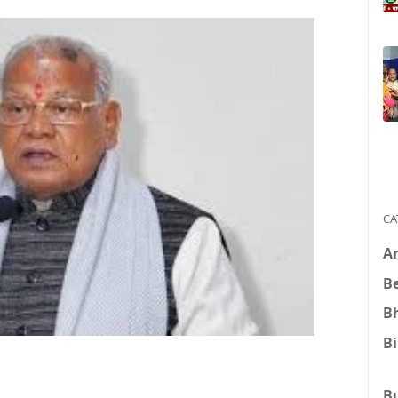
CA
A
B
B
B
B