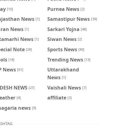
ray
Purnea News
[10]
[2]
ajasthan News
Samastipur News
[1]
[39]
aran News
Sarkari Yojna
[1]
[48]
itamarhi News
Siwan News
[1]
[2]
ecial Note
Sports News
[28]
[80]
ols
Trending News
[18]
[13]
P News
Uttarakhand
[61]
News
[1]
IDESH NEWS
Vaishali News
[27]
[7]
eather
affiliate
[4]
[3]
hagaria news
[9]
SHTAG