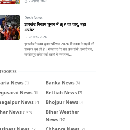
2 अप्रैल, 2026
Desh News
झारखंड निकाय चुनाव में BJP का जादू, बड़ा
अपडेट
28 फ़र॰, 2026
झारखंड निकाय चुनाव परिणाम 2026 में जनता ने शहरों की
सरकार चुन ली है। मंगलवार देर रात तक रांची, हजारीबाग,
जमशेदपुर समेत कई शहरों में मतगणना...
TEGORIES
raria News
Banka News
[1]
[3]
egusarai News
Bettiah News
[6]
[7]
hagalpur News
Bhojpur News
[7]
[8]
ihar News
Bihar Weather
[1839]
News
[50]
usiness News
Chhapra News
[12]
[2]