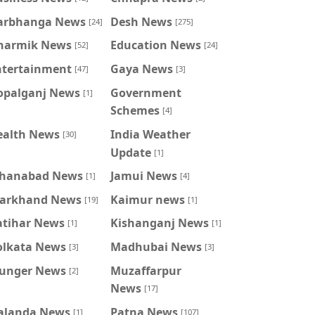
arbhanga News
Desh News
[24]
[275]
harmik News
Education News
[52]
[24]
ntertainment
Gaya News
[47]
[3]
opalganj News
Government
[1]
Schemes
[4]
ealth News
India Weather
[30]
Update
[1]
ahanabad News
Jamui News
[1]
[4]
harkhand News
Kaimur news
[19]
[1]
atihar News
Kishanganj News
[1]
[1]
olkata News
Madhubai News
[3]
[3]
unger News
Muzaffarpur
[2]
News
[17]
alanda News
Patna News
[1]
[107]