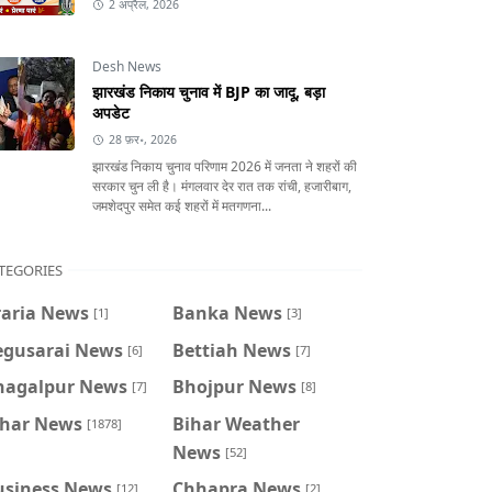
2 अप्रैल, 2026
Desh News
झारखंड निकाय चुनाव में BJP का जादू, बड़ा
अपडेट
28 फ़र॰, 2026
झारखंड निकाय चुनाव परिणाम 2026 में जनता ने शहरों की
सरकार चुन ली है। मंगलवार देर रात तक रांची, हजारीबाग,
जमशेदपुर समेत कई शहरों में मतगणना...
TEGORIES
raria News
Banka News
[1]
[3]
egusarai News
Bettiah News
[6]
[7]
hagalpur News
Bhojpur News
[7]
[8]
ihar News
Bihar Weather
[1878]
News
[52]
usiness News
Chhapra News
[12]
[2]