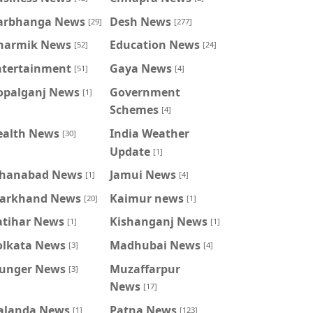
arbhanga News
Desh News
[29]
[277]
harmik News
Education News
[52]
[24]
ntertainment
Gaya News
[51]
[4]
opalganj News
Government
[1]
Schemes
[4]
ealth News
India Weather
[30]
Update
[1]
ahanabad News
Jamui News
[1]
[4]
harkhand News
Kaimur news
[20]
[1]
atihar News
Kishanganj News
[1]
[1]
olkata News
Madhubai News
[3]
[4]
unger News
Muzaffarpur
[3]
News
[17]
alanda News
Patna News
[1]
[123]