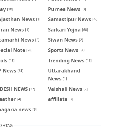
ray
Purnea News
[10]
[3]
ajasthan News
Samastipur News
[1]
[40]
aran News
Sarkari Yojna
[1]
[60]
itamarhi News
Siwan News
[2]
[2]
ecial Note
Sports News
[28]
[80]
ols
Trending News
[18]
[13]
P News
Uttarakhand
[61]
News
[1]
IDESH NEWS
Vaishali News
[27]
[7]
eather
affiliate
[4]
[3]
hagaria news
[9]
SHTAG