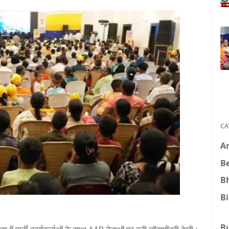
CA
A
B
B
B
B