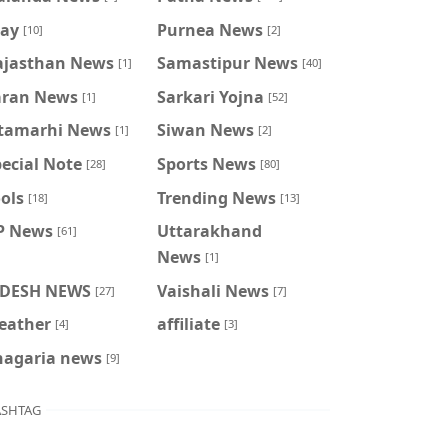
ray
Purnea News
[10]
[2]
ajasthan News
Samastipur News
[1]
[40]
aran News
Sarkari Yojna
[1]
[52]
itamarhi News
Siwan News
[1]
[2]
ecial Note
Sports News
[28]
[80]
ols
Trending News
[18]
[13]
P News
Uttarakhand
[61]
News
[1]
IDESH NEWS
Vaishali News
[27]
[7]
eather
affiliate
[4]
[3]
hagaria news
[9]
SHTAG