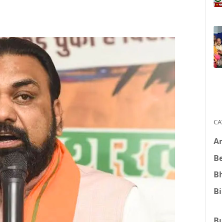
CA
A
B
B
B
B