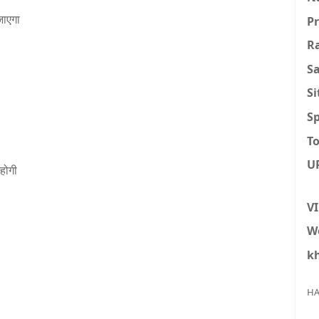
 जाएगा
P
R
S
S
Sp
To
U
होगी
V
W
k
HA