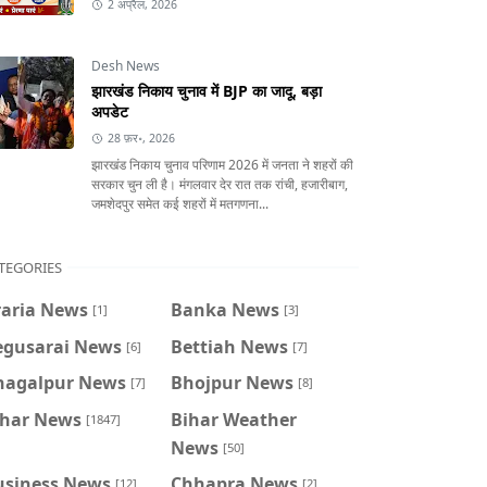
2 अप्रैल, 2026
Desh News
झारखंड निकाय चुनाव में BJP का जादू, बड़ा
अपडेट
28 फ़र॰, 2026
झारखंड निकाय चुनाव परिणाम 2026 में जनता ने शहरों की
सरकार चुन ली है। मंगलवार देर रात तक रांची, हजारीबाग,
जमशेदपुर समेत कई शहरों में मतगणना...
TEGORIES
raria News
Banka News
[1]
[3]
egusarai News
Bettiah News
[6]
[7]
hagalpur News
Bhojpur News
[7]
[8]
ihar News
Bihar Weather
[1847]
News
[50]
usiness News
Chhapra News
[12]
[2]