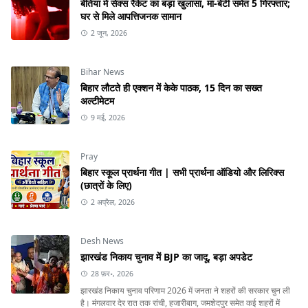
बेतिया में सेक्स रैकेट का बड़ा खुलासा, मां-बेटी समेत 5 गिरफ्तार;
घर से मिले आपत्तिजनक सामान
2 जून, 2026
Bihar News
बिहार लौटते ही एक्शन में केके पाठक, 15 दिन का सख्त
अल्टीमेटम
9 मई, 2026
Pray
बिहार स्कूल प्रार्थना गीत | सभी प्रार्थना ऑडियो और लिरिक्स
(छात्रों के लिए)
2 अप्रैल, 2026
Desh News
झारखंड निकाय चुनाव में BJP का जादू, बड़ा अपडेट
28 फ़र॰, 2026
झारखंड निकाय चुनाव परिणाम 2026 में जनता ने शहरों की सरकार चुन ली
है। मंगलवार देर रात तक रांची, हजारीबाग, जमशेदपुर समेत कई शहरों में