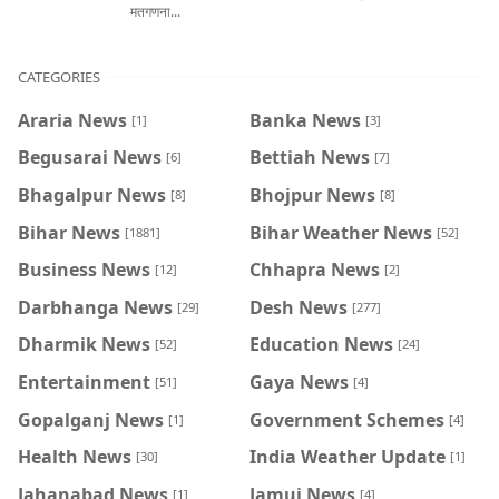
मतगणना...
CATEGORIES
Araria News
Banka News
[1]
[3]
Begusarai News
Bettiah News
[6]
[7]
Bhagalpur News
Bhojpur News
[8]
[8]
Bihar News
Bihar Weather News
[1881]
[52]
Business News
Chhapra News
[12]
[2]
Darbhanga News
Desh News
[29]
[277]
Dharmik News
Education News
[52]
[24]
Entertainment
Gaya News
[51]
[4]
Gopalganj News
Government Schemes
[1]
[4]
Health News
India Weather Update
[30]
[1]
Jahanabad News
Jamui News
[1]
[4]