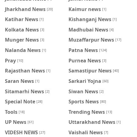
Jharkhand News
Kaimur news
[20]
[1]
Katihar News
Kishanganj News
[1]
[1]
Kolkata News
Madhubai News
[3]
[4]
Munger News
Muzaffarpur News
[3]
[17]
Nalanda News
Patna News
[1]
[124]
Pray
Purnea News
[10]
[3]
Rajasthan News
Samastipur News
[1]
[40]
Saran News
Sarkari Yojna
[1]
[60]
Sitamarhi News
Siwan News
[2]
[2]
Special Note
Sports News
[28]
[80]
Tools
Trending News
[18]
[13]
UP News
Uttarakhand News
[61]
[1]
VIDESH NEWS
Vaishali News
[27]
[7]