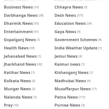
Business News
Chhapra News
[12]
[2]
Darbhanga News
Desh News
[28]
[277]
Dharmik News
Education News
[52]
[24]
Entertainment
Gaya News
[51]
[4]
Gopalganj News
Government Schemes
[1]
[4]
Health News
India Weather Update
[30]
[1]
Jahanabad News
Jamui News
[1]
[4]
Jharkhand News
Kaimur news
[20]
[1]
Katihar News
Kishanganj News
[1]
[1]
Kolkata News
Madhubai News
[3]
[4]
Munger News
Muzaffarpur News
[2]
[17]
Nalanda News
Patna News
[1]
[117]
Pray
Purnea News
[10]
[3]