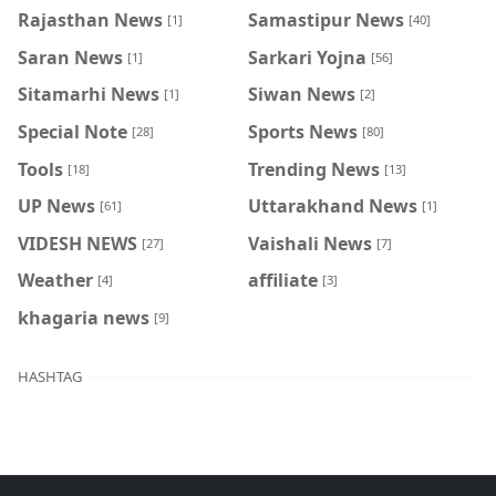
Rajasthan News
Samastipur News
[1]
[40]
Saran News
Sarkari Yojna
[1]
[56]
Sitamarhi News
Siwan News
[1]
[2]
Special Note
Sports News
[28]
[80]
Tools
Trending News
[18]
[13]
UP News
Uttarakhand News
[61]
[1]
VIDESH NEWS
Vaishali News
[27]
[7]
Weather
affiliate
[4]
[3]
khagaria news
[9]
HASHTAG