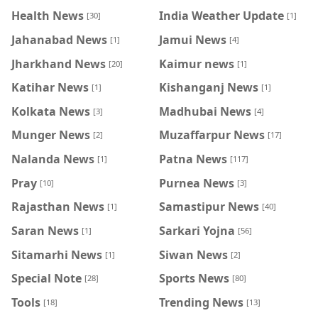
Health News
India Weather Update
[30]
[1]
Jahanabad News
Jamui News
[1]
[4]
Jharkhand News
Kaimur news
[20]
[1]
Katihar News
Kishanganj News
[1]
[1]
Kolkata News
Madhubai News
[3]
[4]
Munger News
Muzaffarpur News
[2]
[17]
Nalanda News
Patna News
[1]
[117]
Pray
Purnea News
[10]
[3]
Rajasthan News
Samastipur News
[1]
[40]
Saran News
Sarkari Yojna
[1]
[56]
Sitamarhi News
Siwan News
[1]
[2]
Special Note
Sports News
[28]
[80]
Tools
Trending News
[18]
[13]