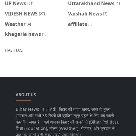
UP News
Uttarakhand News
[61]
[1]
VIDESH NEWS
Vaishali News
[27]
[7]
Weather
affiliate
[4]
[3]
khagaria news
[9]
HASHTAG
ABOUT US
Bihar News in Hindi: बिहार की ताज़ा खबर, आज के मुख्य
समाचार और सभी 38 जिलों की ब्रेकिंग न्यूज़ पढ़ने के लिए यह सबसे
बेहतरीन जगह है। यहाँ आपको बिहार की राजनीति (Bihar Politics),
शिक्षा (Education), मौसम (Weather), रोजगार, और क्राइम से
जुड़ी हर छोटी-बड़ी खबर सबसे पहले मिलेगी।